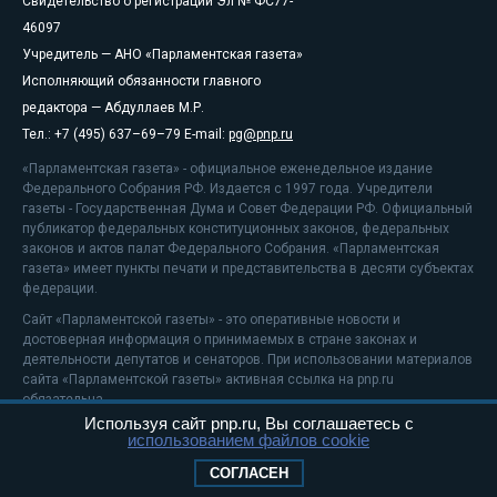
Свидетельство о регистрации Эл № ФС77-
46097
Учредитель — АНО «Парламентская газета»
Исполняющий обязанности главного
редактора — Абдуллаев М.Р.
Тел.: +7 (495) 637–69–79 E-mail:
pg@pnp.ru
«Парламентская газета» - официальное еженедельное издание
Федерального Собрания РФ. Издается с 1997 года. Учредители
газеты - Государственная Дума и Совет Федерации РФ. Официальный
публикатор федеральных конституционных законов, федеральных
законов и актов палат Федерального Собрания. «Парламентская
газета» имеет пункты печати и представительства в десяти субъектах
федерации.
Сайт «Парламентской газеты» - это оперативные новости и
достоверная информация о принимаемых в стране законах и
деятельности депутатов и сенаторов. При использовании материалов
сайта «Парламентской газеты» активная ссылка на pnp.ru
обязательна.
Используя сайт pnp.ru, Вы соглашаетесь с
На информационном ресурсе применяются
рекомендательные
использованием файлов cookie
технологии
Положение о защите персональных данных
СОГЛАСЕН