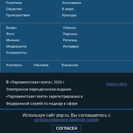
Политика
Экономика
Общество
В мире
Происшествия
Культура
Видео
Опросы
Фото
Персоны
Мнения
Регионы
Медиацентр
Интервью
Колумнисты
Контакты
Реклама
Вакансии
© «Парламентская газета», 2026 г.
Карта сайта
Электронное периодическое издание
«Парламентская газета» зарегистрировано в
Федеральной службе по надзору в сфере
связи, информационных технологий и
Используя сайт pnp.ru, Вы соглашаетесь с
массовых коммуникаций (Роскомнадзор) 05
использованием файлов cookie
августа 2011 года. 18+
СОГЛАСЕН
Свидетельство о регистрации Эл № ФС77-