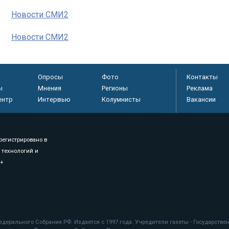
Новости СМИ2
Новости СМИ2
Опросы
Фото
Контакты
ы
Мнения
Регионы
Реклама
ентр
Интервью
Колумнисты
Вакансии
регистрировано в
 технологий и
8+
.
дерального Собрания РФ. Издается с 1997 года. Учредители газеты - Государств