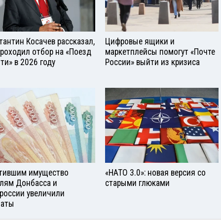
тантин Косачев рассказал,
Цифровые ящики и
проходил отбор на «Поезд
маркетплейсы помогут «Почте
ти» в 2026 году
России» выйти из кризиса
тившим имущество
«НАТО 3.0»: новая версия со
лям Донбасса и
старыми глюками
россии увеличили
латы