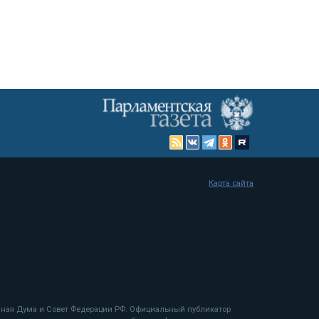
Карта сайта
енная Дума и Совет Федерации РФ. Официальный публикатор