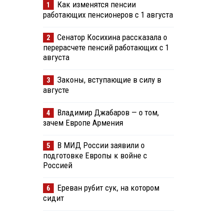
Как изменятся пенсии
1
работающих пенсионеров с 1 августа
Сенатор Косихина рассказала о
2
перерасчете пенсий работающих с 1
августа
Законы, вступающие в силу в
3
августе
Владимир Джабаров — о том,
4
зачем Европе Армения
В МИД России заявили о
5
подготовке Европы к войне с
Россией
Ереван рубит сук, на котором
6
сидит