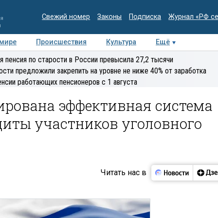
Свежий номер
Законы
Подписка
Журнал «РФ с
ия
и
 мире
Происшествия
Культура
Ещё
Медиацентр
Интервью
Колумнисты
Делова
я пенсия по старости в России превысила 27,2 тысячи
эксперт
ости предложили закрепить на уровне не ниже 40% от заработка
енсии работающих пенсионеров с 1 августа
мирована эффективная система
щиты участников уголовного
Читать нас в