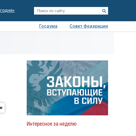
егодня»
Госдума
Совет Федерации
я
Авто
Недвижимость
Технологии
иза
Интересное за неделю