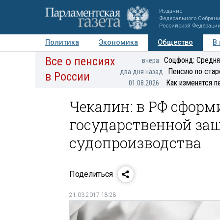
Издание
Федерального Собран
Российской Федераци
Политика
Экономика
Общество
В
Все о пенсиях
Фото
Авторы
Персоны
Мнения
Регионы
Соцфонд: Средня
вчера
Пенсию по стар
два дня назад
в России
Как изменятся п
01.08.2026
Чекалин: в РФ сфор
государственной за
судопроизводства
Поделиться
21.03.2017 18:28