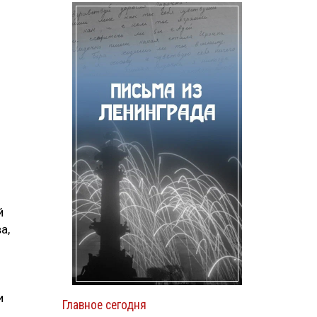
й
а,
и
Главное сегодня