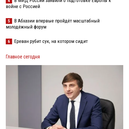
В МИД России заявили о подготовке Европы к
4
войне с Россией
В Абхазии впервые пройдёт масштабный
5
молодёжный форум
Ереван рубит сук, на котором сидит
6
Главное сегодня