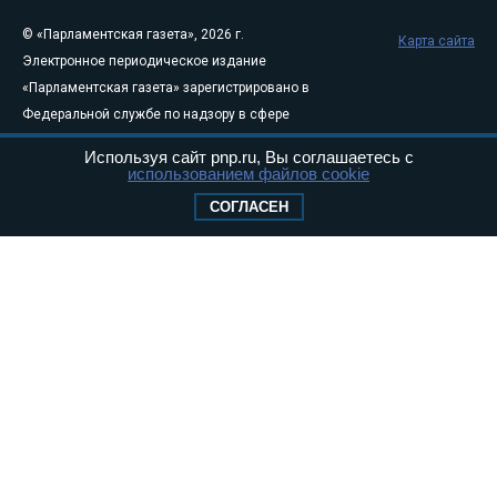
© «Парламентская газета», 2026 г.
Карта сайта
Электронное периодическое издание
«Парламентская газета» зарегистрировано в
Федеральной службе по надзору в сфере
связи, информационных технологий и
Используя сайт pnp.ru, Вы соглашаетесь с
массовых коммуникаций (Роскомнадзор) 05
использованием файлов cookie
августа 2011 года. 18+
СОГЛАСЕН
Свидетельство о регистрации Эл № ФС77-
46097
Учредитель — АНО «Парламентская газета»
Исполняющий обязанности главного
редактора — Абдуллаев М.Р.
Тел.: +7 (495) 637–69–79 E-mail:
pg@pnp.ru
«Парламентская газета» - официальное еженедельное издание
Федерального Собрания РФ. Издается с 1997 года. Учредители
газеты - Государственная Дума и Совет Федерации РФ. Официальный
публикатор федеральных конституционных законов, федеральных
законов и актов палат Федерального Собрания. «Парламентская
газета» имеет пункты печати и представительства в десяти субъектах