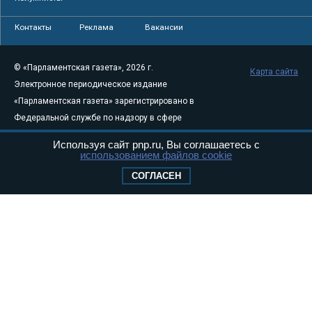
Контакты
Реклама
Вакансии
© «Парламентская газета», 2026 г.
Карта сайта
Электронное периодическое издание
«Парламентская газета» зарегистрировано в
Федеральной службе по надзору в сфере
связи, информационных технологий и
Используя сайт pnp.ru, Вы соглашаетесь с
массовых коммуникаций (Роскомнадзор) 05
использованием файлов cookie
августа 2011 года. 18+
СОГЛАСЕН
Свидетельство о регистрации Эл № ФС77-
46097
Учредитель — АНО «Парламентская газета»
Исполняющий обязанности главного
редактора — Абдуллаев М.Р.
Тел.: +7 (495) 637–69–79 E-mail:
pg@pnp.ru
«Парламентская газета» - официальное еженедельное издание
Федерального Собрания РФ. Издается с 1997 года. Учредители