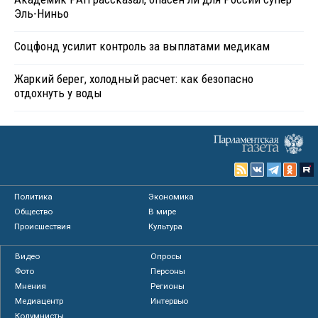
Эль-Ниньо
Соцфонд усилит контроль за выплатами медикам
Жаркий берег, холодный расчет: как безопасно
отдохнуть у воды
Политика
Экономика
Общество
В мире
Происшествия
Культура
Видео
Опросы
Фото
Персоны
Мнения
Регионы
Медиацентр
Интервью
Колумнисты