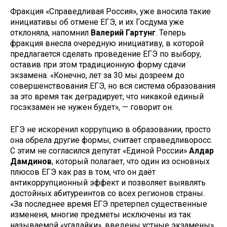
Фракция «Справедливая Россия», уже вносила такие
инициативы об отмене ЕГЭ, и их Госдума уже
отклоняла, напомнил
Валерий Гартунг
. Теперь
фракция внесла очередную инициативу, в которой
предлагается сделать проведение ЕГЭ по выбору,
оставив при этом традиционную форму сдачи
экзамена. «Конечно, лет за 30 мы дозреем до
совершенствования ЕГЭ, но вся система образования
за это время так деградирует, что никакой единый
госэкзамен не нужен будет», — говорит он.
ЕГЭ не искоренил коррупцию в образовании, просто
она обрела другие формы, считает справедливоросс.
С этим не согласился депутат «Единой России»
Алдар
Дамдинов
, который полагает, что один из основных
плюсов ЕГЭ как раз в том, что он даёт
антикоррупционный эффект и позволяет выявлять
достойных абитуреинтов со всех регионов страны.
«За последнее время ЕГЭ претерпел существенные
измененя, многие предметы исключены из так
называемой «угадайки», введены устные экзамены»,