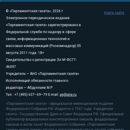
© «Парламентская газета», 2026 г.
Карта сайта
Электронное периодическое издание
«Парламентская газета» зарегистрировано в
Федеральной службе по надзору в сфере
связи, информационных технологий и
массовых коммуникаций (Роскомнадзор) 05
августа 2011 года. 18+
Свидетельство о регистрации Эл № ФС77-
46097
Учредитель — АНО «Парламентская газета»
Исполняющий обязанности главного
редактора — Абдуллаев М.Р.
Тел.: +7 (495) 637–69–79 E-mail:
pg@pnp.ru
«Парламентская газета» - официальное еженедельное издание
Федерального Собрания РФ. Издается с 1997 года. Учредители
газеты - Государственная Дума и Совет Федерации РФ. Официальный
публикатор федеральных конституционных законов, федеральных
законов и актов палат Федерального Собрания. «Парламентская
газета» имеет пункты печати и представительства в десяти субъектах