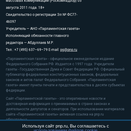
массовых коммуникаций (Роскомнадзор) 05
августа 2011 года. 18+
Свидетельство о регистрации Эл № ФС77-
46097
Учредитель — АНО «Парламентская газета»
Исполняющий обязанности главного
редактора — Абдуллаев М.Р.
Тел.: +7 (495) 637–69–79 E-mail:
pg@pnp.ru
«Парламентская газета» - официальное еженедельное издание
Федерального Собрания РФ. Издается с 1997 года. Учредители
газеты - Государственная Дума и Совет Федерации РФ. Официальный
публикатор федеральных конституционных законов, федеральных
законов и актов палат Федерального Собрания. «Парламентская
газета» имеет пункты печати и представительства в десяти субъектах
федерации.
Сайт «Парламентской газеты» - это оперативные новости и
достоверная информация о принимаемых в стране законах и
деятельности депутатов и сенаторов. При использовании материалов
сайта «Парламентской газеты» активная ссылка на pnp.ru
обязательна.
Используя сайт pnp.ru, Вы соглашаетесь с
На информационном ресурсе применяются
рекомендательные
использованием файлов cookie