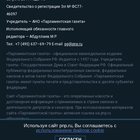
Свидетельство о регистрации Эл № ФС77-
46097
Учредитель — АНО «Парламентская газета»
Исполняющий обязанности главного
редактора — Абдуллаев М.Р.
Тел.: +7 (495) 637–69–79 E-mail:
pg@pnp.ru
«Парламентская газета» - официальное еженедельное издание
Федерального Собрания РФ. Издается с 1997 года. Учредители
газеты - Государственная Дума и Совет Федерации РФ. Официальный
публикатор федеральных конституционных законов, федеральных
законов и актов палат Федерального Собрания. «Парламентская
газета» имеет пункты печати и представительства в десяти субъектах
федерации.
Сайт «Парламентской газеты» - это оперативные новости и
достоверная информация о принимаемых в стране законах и
деятельности депутатов и сенаторов. При использовании материалов
сайта «Парламентской газеты» активная ссылка на pnp.ru
обязательна.
Используя сайт pnp.ru, Вы соглашаетесь с
На информационном ресурсе применяются
рекомендательные
использованием файлов cookie
технологии
Положение о защите персональных данных
СОГЛАСЕН