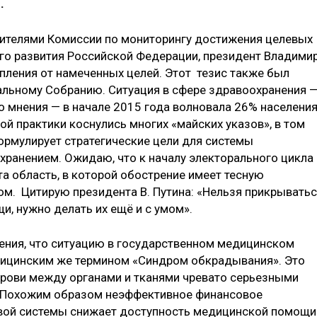
.
авителями Комиссии по мониторингу достижения целевых
го развития Российской Федерации, президент Владими
пления от намеченных целей. Этот тезис также был
альному Собранию. Ситуация в сфере здравоохранения 
 мнения — в начале 2015 года волновала 26% населени
й практики коснулись многих «майских указов», в том
ормулирует стратегические цели для системы
хранением. Ожидаю, что к началу электорального цикла
та область, в которой обострение имеет тесную
м. Цитирую президента В. Путина: «Нельзя прикрывать
и, нужно делать их ещё и с умом».
мнения, что ситуацию в государственном медицинском
ицинским же термином «Синдром обкрадывания». Это
крови между органами и тканями чревато серьезными
. Похожим образом неэффективное финансовое
евой системы снижает доступность медицинской помощи