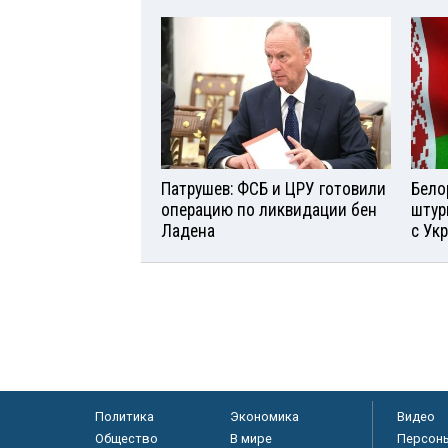
Патрушев: ФСБ и ЦРУ готовили
Бело
операцию по ликвидации бен
штур
Ладена
с Ук
Политика
Экономика
Видео
Общество
В мире
Персон