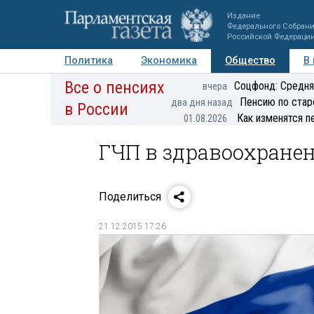
Издание
Федерального Собран
Российской Федераци
Политика
Экономика
Общество
В
Все о пенсиях
Фото
Авторы
Персоны
Мнения
Регионы
Соцфонд: Средня
вчера
Пенсию по стар
два дня назад
в России
Как изменятся п
01.08.2026
ГЧП в здравоохранен
Поделиться
21.12.2015 17:26