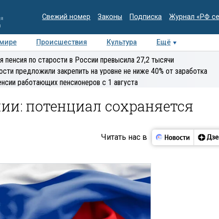
Свежий номер
Законы
Подписка
Журнал «РФ с
ия
и
 мире
Происшествия
Культура
Ещё
Медиацентр
Интервью
Колумнисты
Делова
я пенсия по старости в России превысила 27,2 тысячи
эксперт
ости предложили закрепить на уровне не ниже 40% от заработка
енсии работающих пенсионеров с 1 августа
ии: потенциал сохраняется
Читать нас в