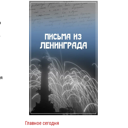
р
—
я
ся
Главное сегодня