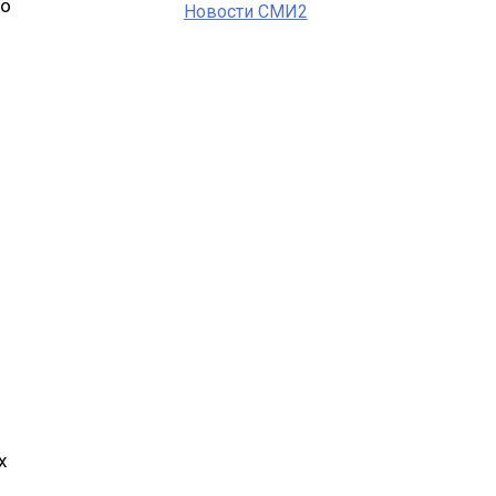
то
Новости СМИ2
х