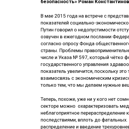
безопасность» Роман Константинов
В мае 2015 года на встрече с предст
показателей социально-экономическо
Путин говорил о недопустимости отсту
озвучен в ежегодном послании Федер
согласно опросу Фонда общественного
страны. Проблемы правоприменительно
числе и Указа № 597, который чётко ф
государственного управления здравоо
показатель увеличится, поскольку это 
взаимосвязь с экономическим кризисо
только тем, что мы делаем нужные вещ
Теперь, похоже, уже ни у кого нет со
секторе можно охарактеризовать мед
неблагоприятное перераспределение 
последствиями, вплоть до фатальных
распределение и введение трехуровн