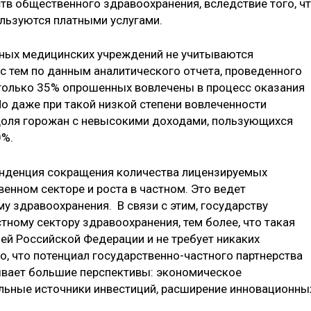
тв общественного здравоохранения, вследствие того, ч
льзуются платными услугами.
тных медицинских учреждений не учитываются
 с тем по данным аналитического отчета, проведенного
, только 35% опрошенных вовлечены в процесс оказания
Но даже при такой низкой степени вовлеченности
 доля горожан с невысокими доходами, пользующихся
0%.
енденция сокращения количества лицензируемых
енном секторе и роста в частном. Это ведет
му здравоохранения. В связи с этим, государству
ному сектору здравоохранения, тем более, что такая
й Российской Федерации и не требует никаких
, что потенциал государственно-частного партнерства
ывает большие перспективы: экономическое
льные источники инвестиций, расширение инновационны