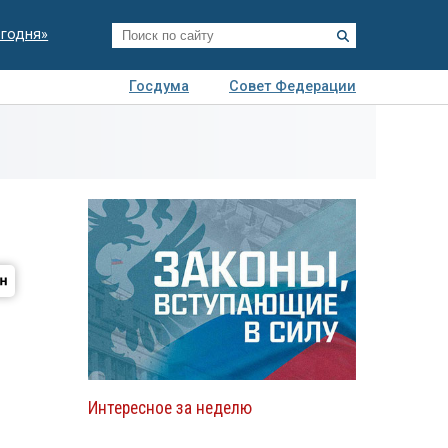
егодня»
Госдума
Совет Федерации
я
Авто
Недвижимость
Технологии
иза
Интересное за неделю