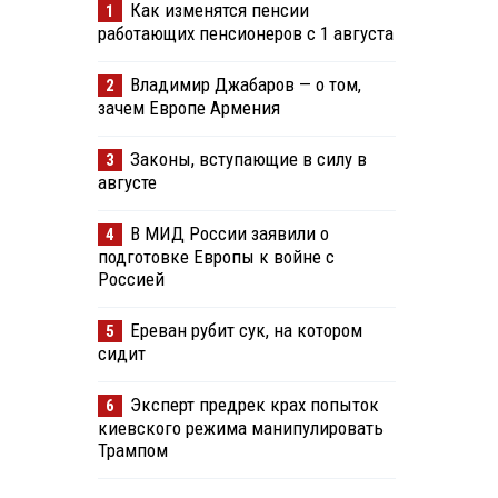
Как изменятся пенсии
1
работающих пенсионеров с 1 августа
Владимир Джабаров — о том,
2
зачем Европе Армения
Законы, вступающие в силу в
3
августе
В МИД России заявили о
4
подготовке Европы к войне с
Россией
Ереван рубит сук, на котором
5
сидит
Эксперт предрек крах попыток
6
киевского режима манипулировать
Трампом