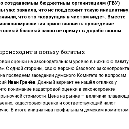
но создаваемым бюджетным организациям (ГБУ)
мы уже заявила, что не поддержит такую инициативу
явили, что это «коррупция в чистом виде». Вместе
Минэкономразвития приостановить проведение
ка новый базовый закон не примут в доработанном
роисходит в пользу богатых
овой оценки на законодательном уровне в нижнюю палату
е». С одной стороны, свою версию базового законопроекта
 на последнем заседании думского Комитета по вопросам
арий
Иван Грачёв
. Данный вариант не нашёл отклика у
, что понимание кадастровой оценки в законопроекте
 рыночной стоимости. Цена на рынке — величина плавающа
венно, кадастровая оценка и соответствующий налог
тично. В итоге инициатива профильным думским комитетом