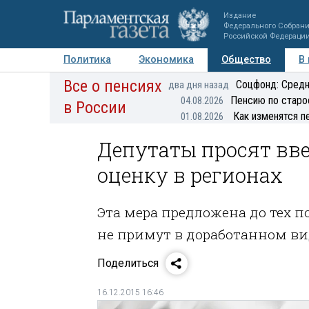
Издание
Федерального Собран
Российской Федераци
Политика
Экономика
Общество
В
Все о пенсиях
Фото
Авторы
Персоны
Мнения
Регионы
Соцфонд: Средн
два дня назад
Пенсию по старо
04.08.2026
в России
Как изменятся п
01.08.2026
Депутаты просят вв
оценку в регионах
Эта мера предложена до тех п
не примут в доработанном ви
Поделиться
16.12.2015 16:46