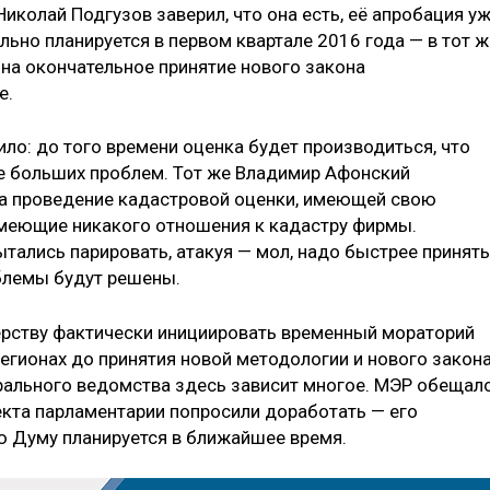
иколай Подгузов заверил, что она есть, её апробация у
льно планируется в первом квартале 2016 года — в тот ж
 на окончательное принятие нового закона
е.
ило: до того времени оценка будет производиться, что
ее больших проблем. Тот же Владимир Афонский
 на проведение кадастровой оценки, имеющей свою
меющие никакого отношения к кадастру фирмы.
тались парировать, атакуя — мол, надо быстрее принять
облемы будут решены.
ерству фактически инициировать временный мораторий
егионах до принятия новой методологии и нового закона
рального ведомства здесь зависит многое. МЭР обещал
екта парламентарии попросили доработать — его
ю Думу планируется в ближайшее время.