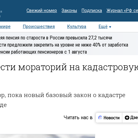
Свежий номер
Законы
Подписка
Журнал «РФ с
ия
и
 мире
Происшествия
Культура
Ещё
Медиацентр
Интервью
Колумнисты
Делова
яя пенсия по старости в России превысила 27,2 тысячи
эксперт
сти предложили закрепить на уровне не ниже 40% от заработка
енсии работающих пенсионеров с 1 августа
ести мораторий на кадастрову
ор, пока новый базовый закон о кадастре
де
Читать нас в