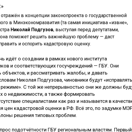
я»
н отражён в концепции законопроекта о государственной
ого в Минэкономразвития (та самая инициатива «извне»,
истра
Николай Подгузов
, выступая перед депутатами,
акона поможет решить важнейшую проблему — даст
равить и оспорить кадастровую оценку.
ь идёт о создании в рамках нового института
ков и соответствующих госучреждений — ГБУ. Они
 объектов, и рассматривать жалобы, и давать
словам Николая Подгузова, чиновники будут «исправлят
 режиме». С той же непрерывностью они же должны буд
х о недвижимости, а также формировать
сутствие специалистами как раз и называется в качеств
 цен кадастровой оценки в РФ. Всё это, по задумке МЭР
блоны решения типовых проблем.
прос подотчётности ГБУ региональным властям. Первый