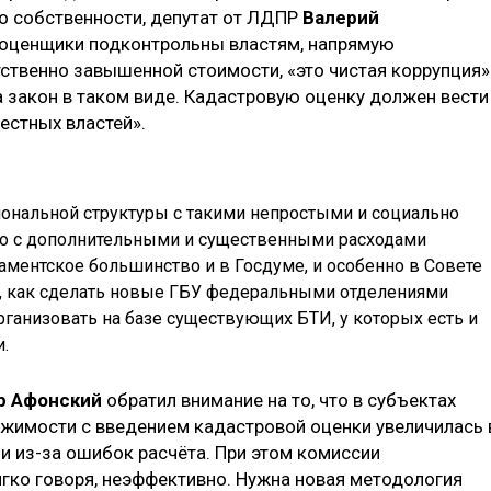
о собственности, депутат от ЛДПР
Валерий
да оценщики подконтрольны властям, напрямую
ственно завышенной стоимости, «это чистая коррупция»
а закон в таком виде. Кадастровую оценку должен вести
естных властей».
гиональной структуры с такими непростыми и социально
о с дополнительными и существенными расходами
ламентское большинство и в Госдуме, и особенно в Совете
м, как сделать новые ГБУ федеральными отделениями
рганизовать на базе существующих БТИ, у которых есть и
.
р Афонский
обратил внимание на то, что в субъектах
жимости с введением кадастровой оценки увеличилась 
 и из-за ошибок расчёта. При этом комиссии
гко говоря, неэффективно. Нужна новая методология