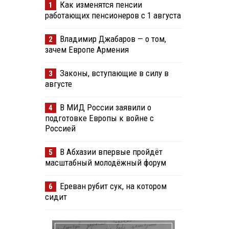
Как изменятся пенсии
1
работающих пенсионеров с 1 августа
Владимир Джабаров — о том,
2
зачем Европе Армения
Законы, вступающие в силу в
3
августе
В МИД России заявили о
4
подготовке Европы к войне с
Россией
В Абхазии впервые пройдёт
5
масштабный молодёжный форум
Ереван рубит сук, на котором
6
сидит