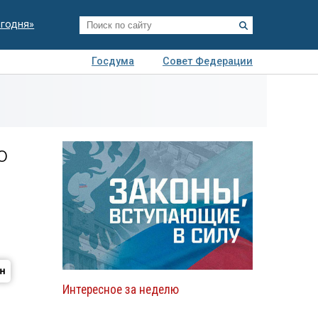
егодня»
Госдума
Совет Федерации
я
Авто
Недвижимость
Технологии
иза
ю
Интересное за неделю