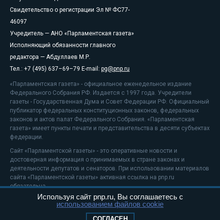
Свидетельство о регистрации Эл № ФС77-
46097
Учредитель — АНО «Парламентская газета»
Исполняющий обязанности главного
редактора — Абдуллаев М.Р.
Тел.: +7 (495) 637–69–79 E-mail:
pg@pnp.ru
«Парламентская газета» - официальное еженедельное издание
Федерального Собрания РФ. Издается с 1997 года. Учредители
газеты - Государственная Дума и Совет Федерации РФ. Официальный
публикатор федеральных конституционных законов, федеральных
законов и актов палат Федерального Собрания. «Парламентская
газета» имеет пункты печати и представительства в десяти субъектах
федерации.
Сайт «Парламентской газеты» - это оперативные новости и
достоверная информация о принимаемых в стране законах и
деятельности депутатов и сенаторов. При использовании материалов
сайта «Парламентской газеты» активная ссылка на pnp.ru
обязательна.
Используя сайт pnp.ru, Вы соглашаетесь с
На информационном ресурсе применяются
рекомендательные
использованием файлов cookie
технологии
Положение о защите персональных данных
СОГЛАСЕН