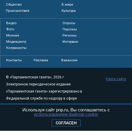
Общество
В мире
Происшествия
Культура
Видео
Опросы
Фото
Персоны
Мнения
Регионы
Медиацентр
Интервью
Колумнисты
Контакты
Реклама
Вакансии
© «Парламентская газета», 2026 г.
Карта сайта
Электронное периодическое издание
«Парламентская газета» зарегистрировано в
Федеральной службе по надзору в сфере
связи, информационных технологий и
Используя сайт pnp.ru, Вы соглашаетесь с
массовых коммуникаций (Роскомнадзор) 05
использованием файлов cookie
августа 2011 года. 18+
СОГЛАСЕН
Свидетельство о регистрации Эл № ФС77-