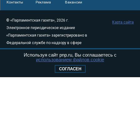
Контакты
Реклама
Вакансии
© «Парламентская газета», 2026 г.
Карта сайта
Электронное периодическое издание
«Парламентская газета» зарегистрировано в
Федеральной службе по надзору в сфере
связи, информационных технологий и
Используя сайт pnp.ru, Вы соглашаетесь с
массовых коммуникаций (Роскомнадзор) 05
использованием файлов cookie
августа 2011 года. 18+
СОГЛАСЕН
Свидетельство о регистрации Эл № ФС77-
46097
Учредитель — АНО «Парламентская газета»
Исполняющий обязанности главного
редактора — Абдуллаев М.Р.
Тел.: +7 (495) 637–69–79 E-mail:
pg@pnp.ru
«Парламентская газета» - официальное еженедельное издание
Федерального Собрания РФ. Издается с 1997 года. Учредители
газеты - Государственная Дума и Совет Федерации РФ. Официальный
публикатор федеральных конституционных законов, федеральных