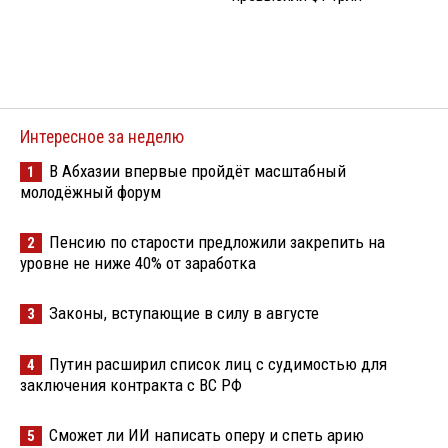
Интересное за неделю
В Абхазии впервые пройдёт масштабный
1
молодёжный форум
Пенсию по старости предложили закрепить на
2
уровне не ниже 40% от заработка
Законы, вступающие в силу в августе
3
Путин расширил список лиц с судимостью для
4
заключения контракта с ВС РФ
Сможет ли ИИ написать оперу и спеть арию
5