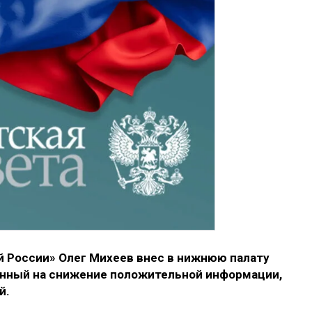
 России» Олег Михеев внес в нижнюю палату
енный на снижение положительной информации,
й.