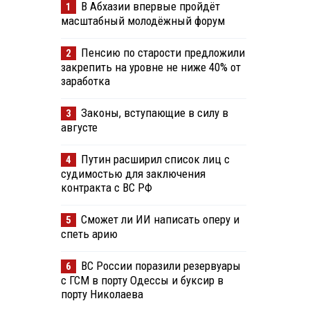
В Абхазии впервые пройдёт
1
масштабный молодёжный форум
Пенсию по старости предложили
2
закрепить на уровне не ниже 40% от
заработка
Законы, вступающие в силу в
3
августе
Путин расширил список лиц с
4
судимостью для заключения
контракта с ВС РФ
Сможет ли ИИ написать оперу и
5
спеть арию
ВС России поразили резервуары
6
с ГСМ в порту Одессы и буксир в
порту Николаева