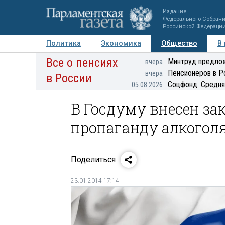
Издание
Федерального Собран
Российской Федераци
Политика
Экономика
Общество
В
Все о пенсиях
Фото
Авторы
Персоны
Мнения
Регионы
Минтруд предлож
вчера
Пенсионеров в Р
вчера
в России
Соцфонд: Средня
05.08.2026
В Госдуму внесен з
пропаганду алкогол
Поделиться
23.01.2014 17:14