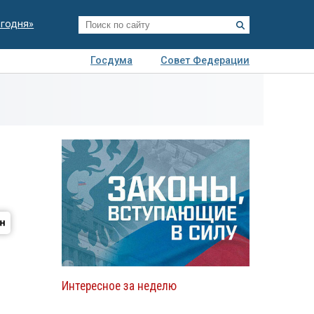
егодня»
Госдума
Совет Федерации
я
Авто
Недвижимость
Технологии
иза
Интересное за неделю