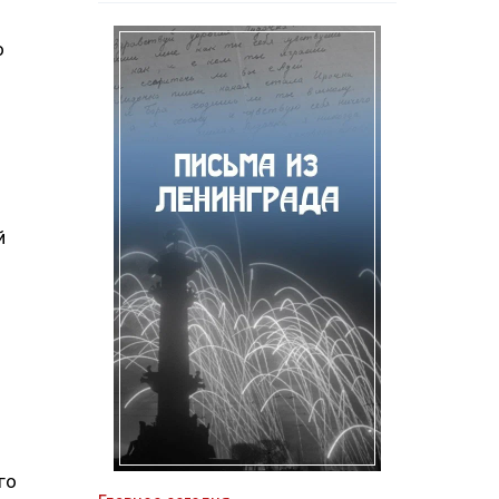
о
й
го