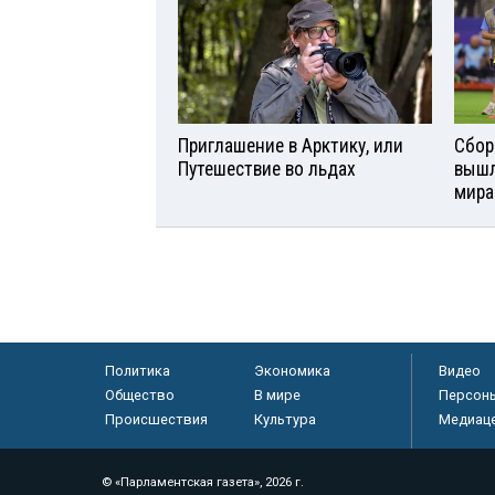
Приглашение в Арктику, или
Сбор
Путешествие во льдах
вышл
мира
Политика
Экономика
Видео
Общество
В мире
Персон
Происшествия
Культура
Медиац
© «Парламентская газета», 2026 г.