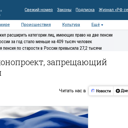
Свежий номер
Законы
Подписка
Журнал «РФ с
ия
и
 мире
Происшествия
Культура
Ещё
Медиацентр
Интервью
Колумнисты
Делова
ил расширить категории лиц, имеющих право на две пенсии
эксперт
оссии за год стало меньше на 409 тысяч человек
я пенсия по старости в России превысила 27,2 тысячи
аконопроект, запрещающий
я
Читать нас в