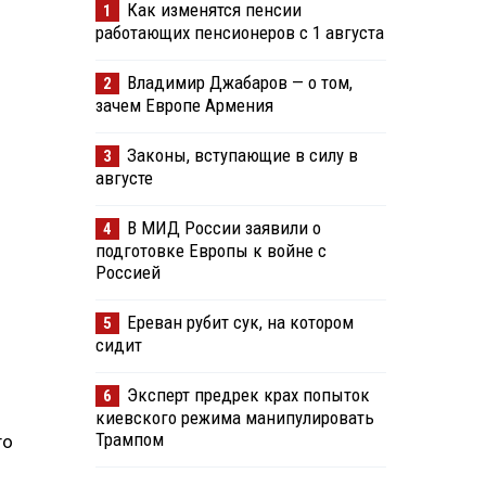
Как изменятся пенсии
1
работающих пенсионеров с 1 августа
Владимир Джабаров — о том,
2
зачем Европе Армения
Законы, вступающие в силу в
3
августе
В МИД России заявили о
4
подготовке Европы к войне с
Россией
Ереван рубит сук, на котором
5
сидит
Эксперт предрек крах попыток
6
киевского режима манипулировать
Трампом
го