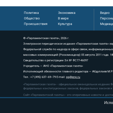
Политика
Экономика
Видео
Общество
В мире
Персон
Происшествия
Культура
Медиац
© «Парламентская газета», 2026 г.
Электронное периодическое издание «Парламентская газета» за
Федеральной службе по надзору в сфере связи, информационных
массовых коммуникаций (Роскомнадзор) 05 августа 2011 года. 1
Свидетельство о регистрации Эл № ФС77-46097
Учредитель — АНО «Парламентская газета»
Исполняющий обязанности главного редактора — Абдуллаев М.Р
Тел.: +7 (495) 637–69–79 E-mail:
pg@pnp.ru
«Парламентская газета» - официальное еженедельное издание Фе
федеральных конституционных законов, федеральных законов и а
Сайт «Парламентской газеты» - это оперативные новости и дост
«Парламентской газеты» активная ссылка на pnp.ru обязательна.
Испо
На информационном ресурсе применяются
рекомендательные т
Положение о защите персональных данных