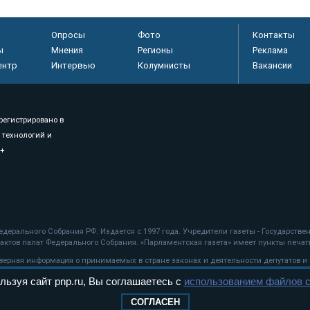
Опросы
Фото
Контакты
ы
Мнения
Регионы
Реклама
ентр
Интервью
Колумнисты
Вакансии
регистрировано в
 технологий и
8+
.
дерального Собрания РФ. Издается с 1997 года. Учредители газеты - Государств
ктов палат Федерального Собрания. «Парламентская газета» имеет пункты печати
оверная информация о принимаемых в стране законах и деятельности депутатов и
льзуя сайт pnp.ru, Вы соглашаетесь с
использованием файлов c
ехнологии
СОГЛАСЕН