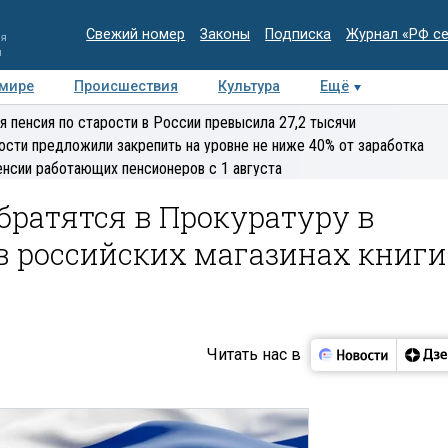
Свежий номер
Законы
Подписка
Журнал «РФ с
ия
и
 мире
Происшествия
Культура
Ещё
Медиацентр
Интервью
Колумнисты
Делова
я пенсия по старости в России превысила 27,2 тысячи
эксперт
ости предложили закрепить на уровне не ниже 40% от заработка
енсии работающих пенсионеров с 1 августа
братятся в Прокуратуру в
в российских магазинах книги
Читать нас в