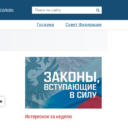
егодня»
Госдума
Совет Федерации
я
Авто
Недвижимость
Технологии
иза
Интересное за неделю