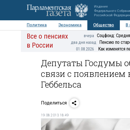
Издание
Федерального Собран
Российской Федераци
Политика
Экономика
Общество
В
Все о пенсиях
Фото
Авторы
Персоны
Мнения
Регионы
Соцфонд: Средня
вчера
Пенсию по стар
два дня назад
в России
Как изменятся п
01.08.2026
Депутаты Госдумы о
связи с появлением 
Геббельса
Поделиться
19.08.2013 18:49