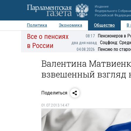
Издание
Федерального Собран
Российской Федераци
Политика
Экономика
Общество
В
Все о пенсиях
Фото
Авторы
Персоны
Мнения
Регионы
Пенсионеров в Р
08:17
Соцфонд: Средн
два дня назад
в России
Пенсию по старо
04.08.2026
Валентина Матвиенк
взвешенный взгляд 
Поделиться
01.07.2013 14:47