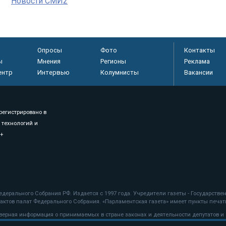
Новости СМИ2
Опросы
Фото
Контакты
ы
Мнения
Регионы
Реклама
ентр
Интервью
Колумнисты
Вакансии
регистрировано в
 технологий и
8+
.
дерального Собрания РФ. Издается с 1997 года. Учредители газеты - Государств
ктов палат Федерального Собрания. «Парламентская газета» имеет пункты печати
оверная информация о принимаемых в стране законах и деятельности депутатов и