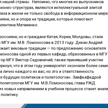
я нашей страны. Напомню, что многие из выпускников
изнес-структурах, являются интеллектуальной элитой
пеха в жизни не только свобода в информационном мире
яне, но и опора на традиции, которые помогают
Валентина Матвиенко.
россияне, но и граждане Китая, Кореи, Молдовы, стали
 МГУ им. М.В. Ломоносова в 2013 году. Декан Андрей
олжает вековые традиции — по предложению основателя
моносова одной из первых кафедр, образованных в МГУ
ктор МГУ Виктор Садовничий, также принявший участие
ркнул, что в этом году университет окончили более семи
а лично каждого из вас, но это и ответственность
для будущих политиков и политологов». Завфкафедрой
 политологии МГУ им. М.В.Ломоносова, глава РЖД
из новых направлением в учебном процессе станет анал
 политику.