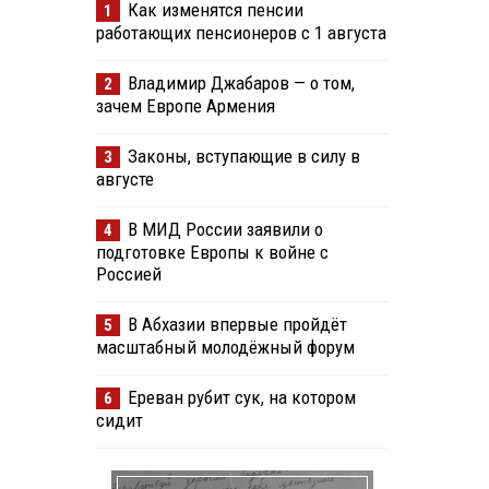
Как изменятся пенсии
1
работающих пенсионеров с 1 августа
Владимир Джабаров — о том,
2
зачем Европе Армения
Законы, вступающие в силу в
3
августе
В МИД России заявили о
4
подготовке Европы к войне с
Россией
В Абхазии впервые пройдёт
5
масштабный молодёжный форум
Ереван рубит сук, на котором
6
сидит