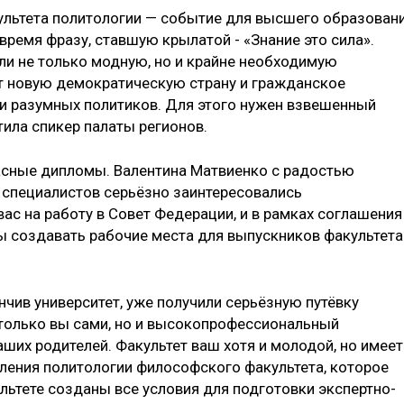
ультета политологии — событие для высшего образован
 время фразу, ставшую крылатой - «Знание это сила».
ли не только модную, но и крайне необходимую
т новую демократическую страну и гражданское
 и разумных политиков. Для этого нужен взвешенный
тила спикер палаты регионов.
асные дипломы. Валентина Матвиенко с радостью
 специалистов серьёзно заинтересовались
ас на работу в Совет Федерации, и в рамках соглашения
 создавать рабочие места для выпускников факультета
нчив университет, уже получили серьёзную путёвку
е только вы сами, но и высокопрофессиональный
ших родителей. Факультет ваш хотя и молодой, но имеет
еления политологии философского факультета, которое
ультете созданы все условия для подготовки экспертно-