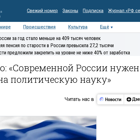
Свежий номер
Законы
Подписка
Журнал «РФ с
ия
и
 мире
Происшествия
Культура
Ещё
Медиацентр
Интервью
Колумнисты
Делова
оссии за год стало меньше на 409 тысяч человек
эксперт
яя пенсия по старости в России превысила 27,2 тысячи
сти предложили закрепить на уровне не ниже 40% от заработка
о: «Современной России нужен
на политическую науку»
Читать нас в