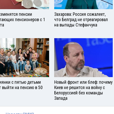
изменятся пенсии
Захарова: Россия сожалеет,
тающих пенсионеров с 1
что Белград не отреагировал
ста
на выпады Стефанчука
иянки с пятью детьми
Новый фронт или блеф: почему
т выйти на пенсию в 50
Киев не решится на войну с
Белоруссией без команды
Запада