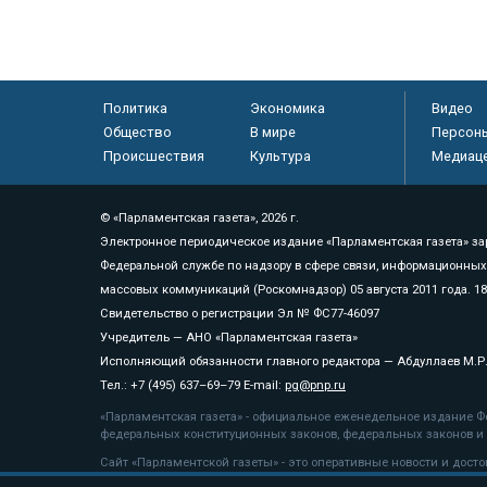
Политика
Экономика
Видео
Общество
В мире
Персон
Происшествия
Культура
Медиац
© «Парламентская газета», 2026 г.
Электронное периодическое издание «Парламентская газета» за
Федеральной службе по надзору в сфере связи, информационных
массовых коммуникаций (Роскомнадзор) 05 августа 2011 года. 1
Свидетельство о регистрации Эл № ФС77-46097
Учредитель — АНО «Парламентская газета»
Исполняющий обязанности главного редактора — Абдуллаев М.Р
Тел.: +7 (495) 637–69–79 E-mail:
pg@pnp.ru
«Парламентская газета» - официальное еженедельное издание Фе
федеральных конституционных законов, федеральных законов и а
Сайт «Парламентской газеты» - это оперативные новости и дост
«Парламентской газеты» активная ссылка на pnp.ru обязательна.