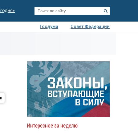
егодня»
Госдума
Совет Федерации
я
Авто
Недвижимость
Технологии
иза
Интересное за неделю