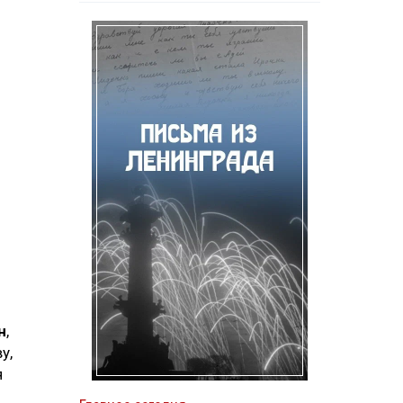
н
,
у,
я