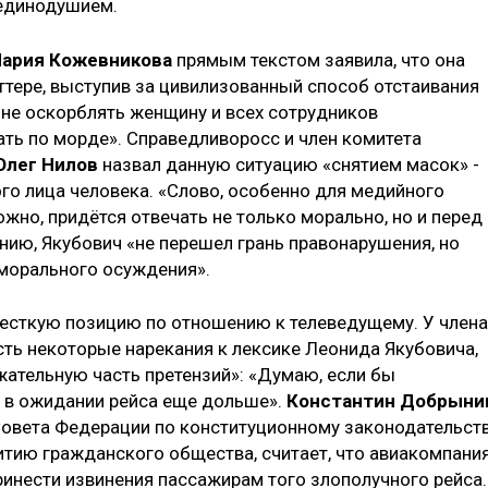
 единодушием.
ария Кожевникова
прямым текстом заявила, что она
ттере, выступив за цивилизованный способ отстаивания
ине оскорблять женщину и всех сотрудников
ать по морде». Справедливоросс и член комитета
Олег Нилов
назвал данную ситуацию «снятием масок» -
го лица человека. «Слово, особенно для медийного
можно, придётся отвечать не только морально, но и перед
ению, Якубович «не перешел грань правонарушения, но
 морального осуждения».
жесткую позицию по отношению к телеведущему. У члена
ть некоторые нарекания к лексике Леонида Якубовича,
ательную часть претензий»: «Думаю, если бы
 в ожидании рейса еще дольше».
Константин Добрыни
овета Федерации по конституционному законодательств
тию гражданского общества, считает, что авиакомпани
ринести извинения пассажирам того злополучного рейса.