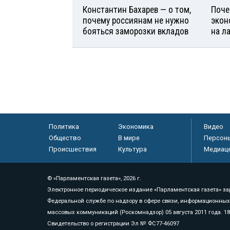
Константин Бахарев — о том,
Поче
почему россиянам не нужно
экон
бояться заморозки вкладов
на л
Политика
Экономика
Видео
Общество
В мире
Персон
Происшествия
Культура
Медиац
© «Парламентская газета», 2026 г.
Электронное периодическое издание «Парламентская газета» за
Федеральной службе по надзору в сфере связи, информационных
массовых коммуникаций (Роскомнадзор) 05 августа 2011 года. 1
Свидетельство о регистрации Эл № ФС77-46097