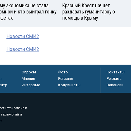
му экономика не стала
Красный Крест начнет
омной и кто выиграл гонку
раздавать гуманитарную
афетах
помощь в Крыму
Новости СМИ2
Новости СМИ2
Опросы
Фото
Контакты
ы
Мнения
Регионы
Реклама
ентр
Интервью
Колумнисты
Вакансии
регистрировано в
 технологий и
8+