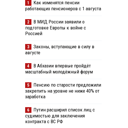
Как изменятся пенсии
1
работающих пенсионеров с 1 августа
В МИД России заявили о
2
подготовке Европы к войне с
Россией
Законы, вступающие в силу в
3
августе
В Абхазии впервые пройдёт
4
масштабный молодёжный форум
Пенсию по старости предложили
5
закрепить на уровне не ниже 40% от
заработка
Путин расширил список лиц с
6
судимостью для заключения
контракта с ВС РФ