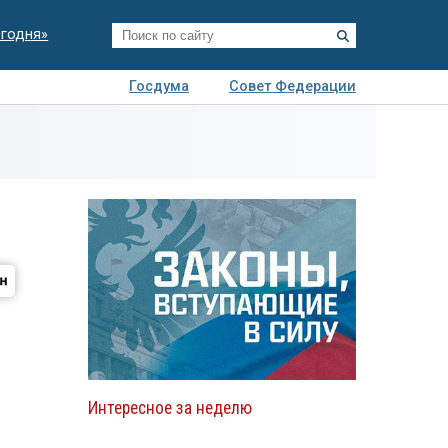
егодня»
Госдума
Совет Федерации
я
Авто
Недвижимость
Технологии
иза
Интересное за неделю