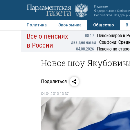
Издание
Федерального Собран
Российской Федераци
Политика
Экономика
Общество
В
Все о пенсиях
Фото
Авторы
Персоны
Мнения
Регионы
Пенсионеров в Р
08:17
Соцфонд: Средн
два дня назад
в России
Пенсию по старо
04.08.2026
Новое шоу Якубович
Поделиться
04.04.2013 13:37