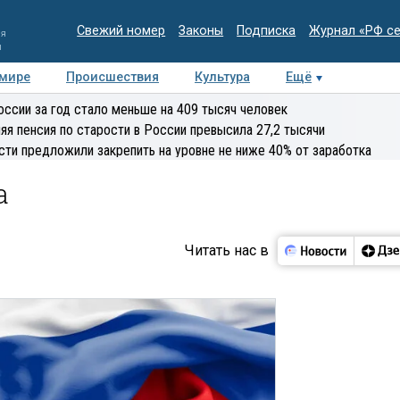
Свежий номер
Законы
Подписка
Журнал «РФ с
ия
и
 мире
Происшествия
Культура
Ещё
Медиацентр
Интервью
Колумнисты
Делова
оссии за год стало меньше на 409 тысяч человек
эксперт
яя пенсия по старости в России превысила 27,2 тысячи
сти предложили закрепить на уровне не ниже 40% от заработка
а
Читать нас в