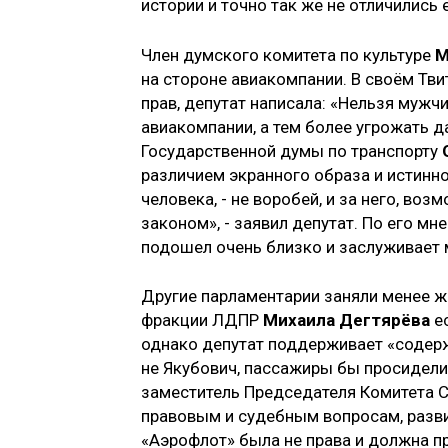
истории и точно так же не отличились
Член думского комитета по культуре
М
на стороне авиакомпании. В своём Тви
прав, депутат написала: «Нельзя мужч
авиакомпании, а тем более угрожать д
Государственной думы по транспорту
различием экранного образа и истинно
человека, - не воробей, и за него, воз
законом», - заявил депутат. По его мн
подошел очень близко и заслуживает
Другие парламентарии заняли менее 
фракции ЛДПР
Михаила Дегтярёва
ес
однако депутат поддерживает «содерж
не Якубович, пассажиры бы просидели
заместитель Председателя Комитета С
правовым и судебным вопросам, разви
«Аэрофлот» была не права и должна п