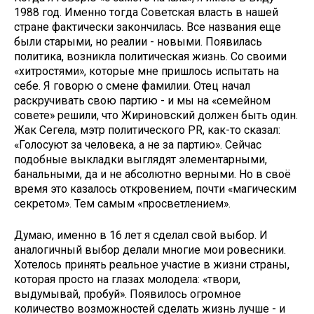
1988 год. Именно тогда Советская власть в нашей
стране фактически закончилась. Все названия еще
были старыми, но реалии - новыми. Появилась
политика, возникла политическая жизнь. Со своими
«хитростями», которые мне пришлось испытать на
себе. Я говорю о смене фамилии. Отец начал
раскручивать свою партию - и мы на «семейном
совете» решили, что Жириновский должен быть один.
Жак Сегела, мэтр политического PR, как-то сказал:
«Голосуют за человека, а не за партию». Сейчас
подобные выкладки выглядят элементарными,
банальными, да и не абсолютно верными. Но в своё
время это казалось откровением, почти «магическим
секретом». Тем самым «просветлением».
Думаю, именно в 16 лет я сделал свой выбор. И
аналогичный выбор делали многие мои ровесники.
Хотелось принять реальное участие в жизни страны,
которая просто на глазах молодела: «твори,
выдумывай, пробуй». Появилось огромное
количество возможностей сделать жизнь лучше - и