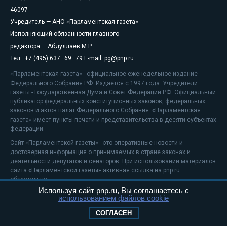
46097
Учредитель — АНО «Парламентская газета»
Исполняющий обязанности главного
редактора — Абдуллаев М.Р.
Тел.: +7 (495) 637–69–79 E-mail:
pg@pnp.ru
«Парламентская газета» - официальное еженедельное издание
Федерального Собрания РФ. Издается с 1997 года. Учредители
газеты - Государственная Дума и Совет Федерации РФ. Официальный
публикатор федеральных конституционных законов, федеральных
законов и актов палат Федерального Собрания. «Парламентская
газета» имеет пункты печати и представительства в десяти субъектах
федерации.
Сайт «Парламентской газеты» - это оперативные новости и
достоверная информация о принимаемых в стране законах и
деятельности депутатов и сенаторов. При использовании материалов
сайта «Парламентской газеты» активная ссылка на pnp.ru
обязательна.
Используя сайт pnp.ru, Вы соглашаетесь с
На информационном ресурсе применяются
рекомендательные
использованием файлов cookie
технологии
Положение о защите персональных данных
СОГЛАСЕН