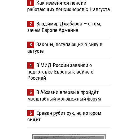
Как изменятся пенсии
1
работающих пенсионеров с 1 августа
Владимир Джабаров — о том,
2
зачем Европе Армения
Законы, вступающие в силу в
3
августе
В МИД России заявили о
4
подготовке Европы к войне с
Россией
В Абхазии впервые пройдёт
5
масштабный молодёжный форум
Ереван рубит сук, на котором
6
сидит