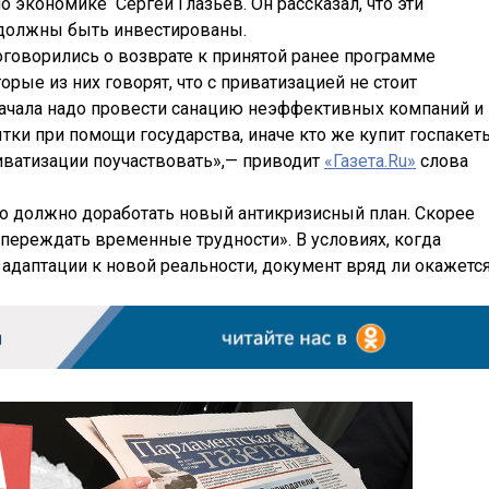
о экономике Сергей Глазьев. Он рассказал, что эти
и должны быть инвестированы.
оговорились о возврате к принятой ранее программе
орые из них говорят, что с приватизацией не стоит
сначала надо провести санацию неэффективных компаний и
ки при помощи государства, иначе кто же купит госпакет
иватизации поучаствовать»,— приводит
«Газета.Ru»
слова
во должно доработать новый антикризисный план. Скорее
 «переждать временные трудности». В условиях, когда
адаптации к новой реальности, документ вряд ли окажетс