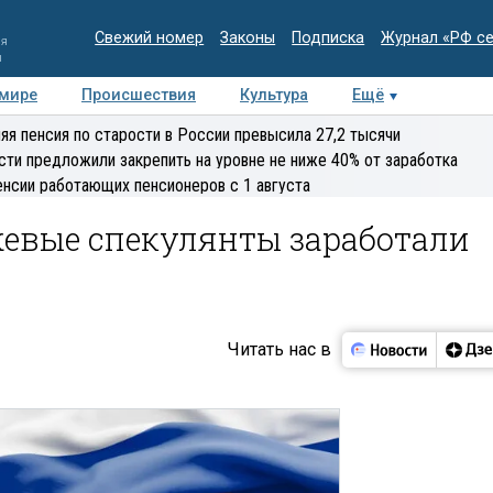
Свежий номер
Законы
Подписка
Журнал «РФ с
ия
и
 мире
Происшествия
Культура
Ещё
Медиацентр
Интервью
Колумнисты
Делова
яя пенсия по старости в России превысила 27,2 тысячи
эксперт
сти предложили закрепить на уровне не ниже 40% от заработка
енсии работающих пенсионеров с 1 августа
жевые спекулянты заработали
Читать нас в