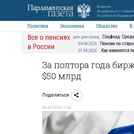
Издание
Федерального Собран
Российской Федераци
Политика
Экономика
Общество
В
Все о пенсиях
Фото
Авторы
Персоны
Мнения
Регионы
Соцфонд: Средн
два дня назад
Пенсию по старо
04.08.2026
в России
Как изменятся п
01.08.2026
За полтора года бир
$50 млрд
Поделиться
02.02.2016 11:50