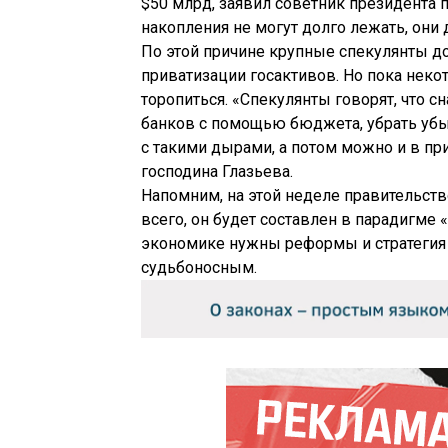
$50 млрд, заявил советник президента п
накопления не могут долго лежать, он
По этой причине крупные спекулянты д
приватизации госактивов. Но пока некот
торопиться. «Спекулянты говорят, что 
банков с помощью бюджета, убрать убыт
с такими дырами, а потом можно и в пр
господина Глазьева.
Напомним, на этой неделе правительст
всего, он будет составлен в парадигме
экономике нужны реформы и стратегия 
судьбоносным.