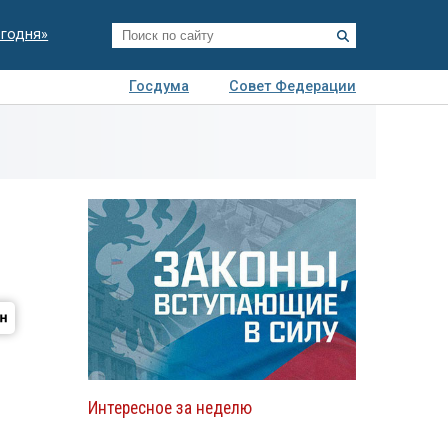
егодня»
Госдума
Совет Федерации
я
Авто
Недвижимость
Технологии
иза
Интересное за неделю