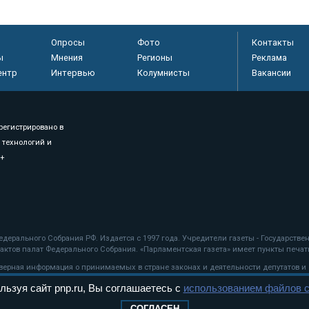
Опросы
Фото
Контакты
ы
Мнения
Регионы
Реклама
ентр
Интервью
Колумнисты
Вакансии
регистрировано в
 технологий и
8+
.
дерального Собрания РФ. Издается с 1997 года. Учредители газеты - Государств
ктов палат Федерального Собрания. «Парламентская газета» имеет пункты печати
оверная информация о принимаемых в стране законах и деятельности депутатов и
льзуя сайт pnp.ru, Вы соглашаетесь с
использованием файлов c
ехнологии
СОГЛАСЕН