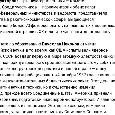
укторов».
Организатор выставки — Комитет
 Среди участников — парламентарии обеих палат
 федеральных министерств и ведомств, представители
тва в ракетно-космической сфере, выдающиеся
влено более 70 фотоэкспонатов на планшетных носителях,
ческой отрасли в ХХ веке и, в частности, деятельность
тета по образованию
Вячеслав Никонов
отметил
йской науки: в то время, как США испытывали ядерное
и, СССР воздвиг первую в мире атомную электростанцию 
Он подчеркнул важность предшествовавшего этому событ
рно-конструкторской практики в нашей стране — этапу
 пилотной апробации ракет: «4 октября 1957 года состоялс
а межконтинентальных баллистических ракет. Этот день н
итии науки и техники, но и существенно изменил
ад, прежде всего Соединённые Штаты Америки, признали
азования, подготовки инженеров-конструкторов. И главное
оссальный потенциал». Это, по его словам, изменило
стве, установило паритет между Советским Союзом и