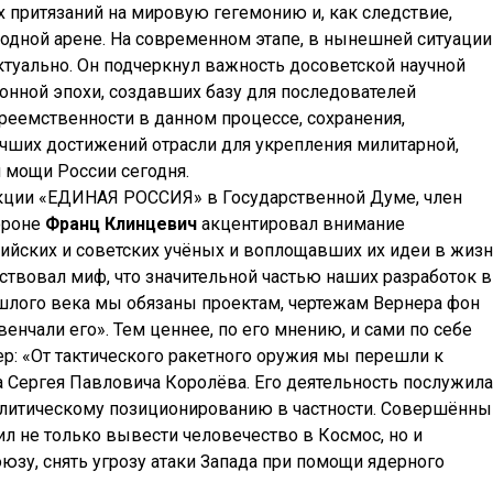
 притязаний на мировую гегемонию и, как следствие,
дной арене. На современном этапе, в нынешней ситуации
актуально. Он подчеркнул важность досоветской научной
нной эпохи, создавших базу для последователей
преемственности в данном процессе, сохранения,
ших достижений отрасли для укрепления милитарной,
й мощи России сегодня.
кции «ЕДИНАЯ РОССИЯ» в Государственной Думе, член
ороне
Франц Клинцевич
акцентировал внимание
сийских и советских учёных и воплощавших их идеи в жиз
твовал миф, что значительной частью наших разработок в
шлого века мы обязаны проектам, чертежам Вернера фон
енчали его». Тем ценнее, по его мнению, и сами по себе
ер: «От тактического ракетного оружия мы перешли к
га Сергея Павловича Королёва. Его деятельность послужила
политическому позиционированию в частности. Совершённы
л не только вывести человечество в Космос, но и
юзу, снять угрозу атаки Запада при помощи ядерного