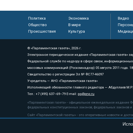
Политика
Экономика
Видео
Общество
В мире
Персон
Происшествия
Культура
Медиац
© «Парламентская газета», 2026 г.
Электронное периодическое издание «Парламентская газета» за
Федеральной службе по надзору в сфере связи, информационных
массовых коммуникаций (Роскомнадзор) 05 августа 2011 года. 1
Свидетельство о регистрации Эл № ФС77-46097
Учредитель — АНО «Парламентская газета»
Исполняющий обязанности главного редактора — Абдуллаев М.Р
Тел.: +7 (495) 637–69–79 E-mail:
pg@pnp.ru
«Парламентская газета» - официальное еженедельное издание Фе
федеральных конституционных законов, федеральных законов и а
Сайт «Парламентской газеты» - это оперативные новости и дост
«Парламентской газеты» активная ссылка на pnp.ru обязательна.
Испо
На информационном ресурсе применяются
рекомендательные т
Положение о защите персональных данных