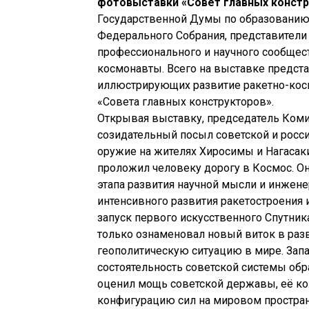
фотовыставки «Совет главных констр
Государственной Думы по образованию.
Федерального Собрания, представители
профессионального и научного сообщес
космонавты. Всего на выставке предста
иллюстрирующих развитие ракетно-косми
«Совета главных конструкторов».
Открывая выставку, председатель Коми
созидательный посыл советской и росси
оружие на жителях Хиросимы и Нагасак
проложил человеку дорогу в Космос. 
этапа развития научной мысли и инжене
интенсивного развития ракетостроения и
запуск первого искусственного Спутник
только ознаменовал новый виток в разв
геополитическую ситуацию в мире. Зап
состоятельность советской системы обр
оценил мощь советской державы, её кол
конфигурацию сил на мировом простран