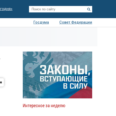
егодня»
Госдума
Совет Федерации
я
Авто
Недвижимость
Технологии
иза
х
Интересное за неделю