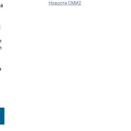
Новости СМИ2
ый
х
е
л
а