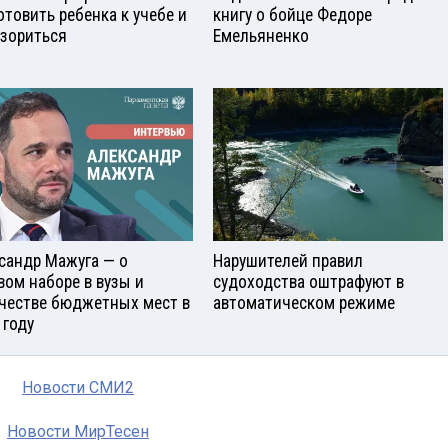
отовить ребенка к учебе и
книгу о бойце Федоре
азориться
Емельяненко
сандр Мажуга — о
Нарушителей правил
вом наборе в вузы и
судоходства оштрафуют в
честве бюджетных мест в
автоматическом режиме
 году
Новости СМИ2
Новости МирТесен