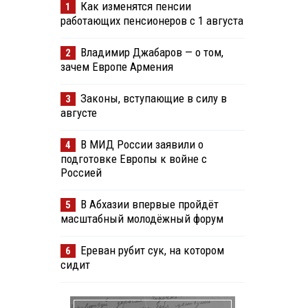
Как изменятся пенсии
1
работающих пенсионеров с 1 августа
Владимир Джабаров — о том,
2
зачем Европе Армения
Законы, вступающие в силу в
3
августе
В МИД России заявили о
4
подготовке Европы к войне с
Россией
В Абхазии впервые пройдёт
5
масштабный молодёжный форум
Ереван рубит сук, на котором
6
сидит