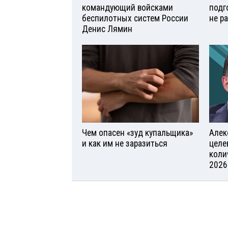
командующий войсками
подг
беспилотных систем России
не р
Денис Лямин
Чем опасен «зуд купальщика»
Алек
и как им не заразиться
целе
коли
2026