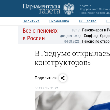
Издание
Федерального Собран
Российской Федераци
Политика
Экономика
Общество
В
Все о пенсиях
Фото
Авторы
Персоны
Мнения
Регионы
Пенсионеров в Р
08:17
Соцфонд: Средн
два дня назад
в России
Пенсию по старо
04.08.2026
В Госдуме открылась
конструкторов»
Поделиться
06.11.2014 21:22