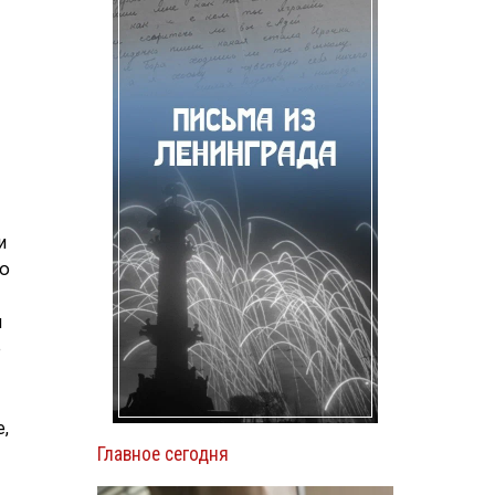
и
ию
я
е
,
Главное сегодня