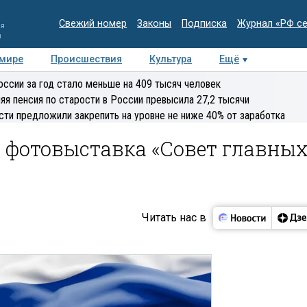
Свежий номер
Законы
Подписка
Журнал «РФ с
ия
и
 мире
Происшествия
Культура
Ещё
Медиацентр
Интервью
Колумнисты
Делова
оссии за год стало меньше на 409 тысяч человек
эксперт
яя пенсия по старости в России превысила 27,2 тысячи
сти предложили закрепить на уровне не ниже 40% от заработка
 фотовыставка «Совет главны
Читать нас в