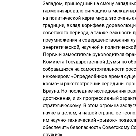
Западом, пришедший на смену западных
гармонизировало ситуацию в междунаро
на политической карте мира, это очень 
традиции, вклад корифеев дореволюцио
советского периода, а также важность 
преумножения и совершенствования луч
энергетической, научной и политическо
Первый заместитель руководителя фра
Комитета Государственной Думы по об
собравшихся на самостоятельности рос
инженеров: «Определённое время сущес
космо- и ракетостроении середины про
Брауна. Но последние исследования разв
достижения, и их прогрессивный характ
стратегическому. В этом огромна заслу
науке в целом, и нашей стране, её гео
им научно-технический «рывок» позволи
обеспечить безопасность Советскому Со
оружия».