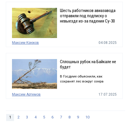
Шесть работников авиазавода
отправили под подписку о
невыезде из-за падения Су-30
Максим Крюков
04.08.2025
Сплошных рубок на Байкале не
будет
В Госдуме объяснили, как
сохранят лес вокруг озера
Максим Артемов
17.07.2025
1
2
3
4
5
6
7
8
9
10