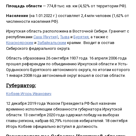
Площадь области
— 774,8 тыс. кв. км (4,52% от территории РФ).
Население
(на 1.01.2022 г.) составляет 2,4 млн человек (1,62% от
численности населения РФ).
Иркутская область расположена в Восточной Сибири. Граничит с
республиками
Саха (Якутия)
,
Тыва
и
Бурятия
, а также с
Красноярским
и
Забайкальским
краями. Входит в состав
Сибирского федерального округа.
Область образована 26 сентября 1937 года. 16 апреля 2006 года
прошел референдум по объединению Иркутской области и Усть-
Ордынского Бурятского автономного округа, по итогам которого
1 января 2008 года автономный округ вошел в состав области.
Губернатор:
Кобзев Игорь Иванович
12 декабря 2019 года Указом Президента РФ был назначен
временно исполняющим обязанности губернатора Иркутской
области. 13 сентября 2020 года одержал победу на выборах
главы региона, набрав 60,79% голосов избирателей. 18 сентября
Игорь Кобзев официально вступил в должность.