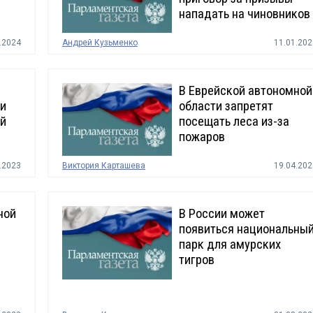
нападать на чиновников
.2024
Андрей Кузьменко
11.01.202
В Еврейской автономной
ии
области запретят
ой
посещать леса из-за
пожаров
.2023
Виктория Карташева
19.04.202
ной
В России может
появиться национальны
парк для амурских
тигров