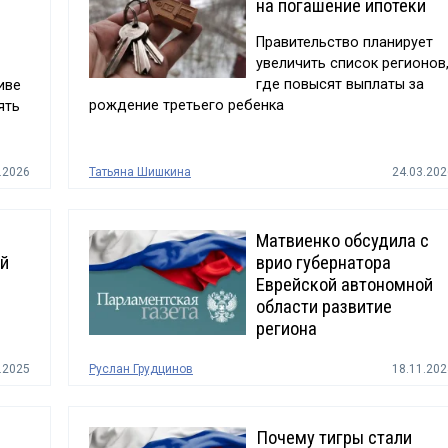
на погашение ипотеки
Правительство планирует
увеличить список регионов
где повысят выплаты за
иве
рождение третьего ребенка
ять
.2026
Татьяна Шишкина
24.03.202
Матвиенко обсудила с
ой
врио губернатора
Еврейской автономной
области развитие
региона
.2025
Руслан Грудцинов
18.11.202
Почему тигры стали