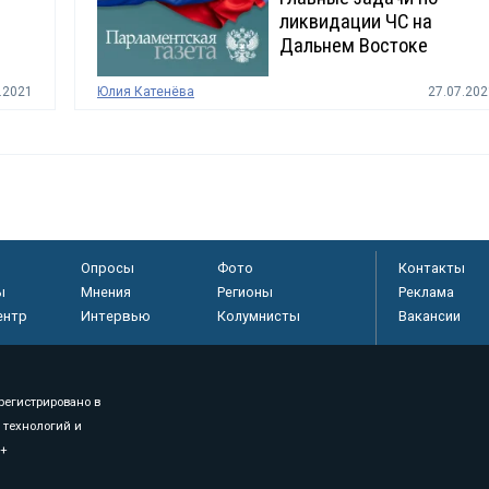
ликвидации ЧС на
Дальнем Востоке
.2021
Юлия Катенёва
27.07.202
Опросы
Фото
Контакты
ы
Мнения
Регионы
Реклама
ентр
Интервью
Колумнисты
Вакансии
регистрировано в
 технологий и
8+