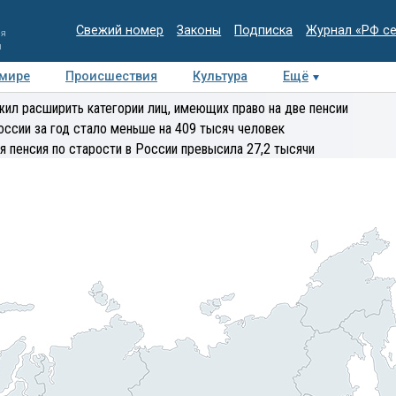
Свежий номер
Законы
Подписка
Журнал «РФ с
ия
и
 мире
Происшествия
Культура
Ещё
Медиацентр
Интервью
Колумнисты
Делова
ил расширить категории лиц, имеющих право на две пенсии
эксперт
оссии за год стало меньше на 409 тысяч человек
я пенсия по старости в России превысила 27,2 тысячи