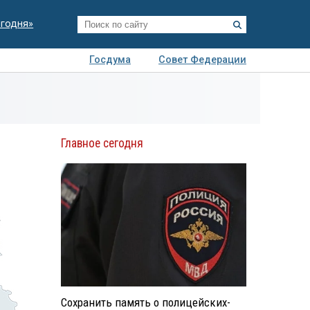
егодня»
Госдума
Совет Федерации
я
Авто
Недвижимость
Технологии
иза
Главное сегодня
Сохранить память о полицейских-