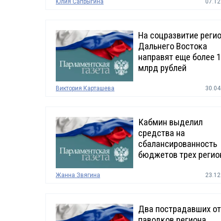
Юлия Сапрыгина
07.12
На соцразвитие реги
Дальнего Востока
направят еще более 1
млрд рублей
Виктория Карташева
30.04
Кабмин выделил
средства на
сбалансированность
бюджетов трех регио
Жанна Звягина
23.12
Два пострадавших от
паводков региона