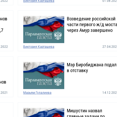
.2022
Виктория Карташева
01.08.202
онов
Возведение российской
части первого ж/д мост
,7
через Амур завершено
.2022
Виктория Карташева
27.04.202
Мэр Биробиджана подал
в отставку
нов
.2021
Марьям Гулалиева
14.12.202
Мишустин назвал
главные задачи по