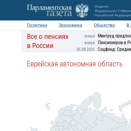
Издание
Федерального Собран
Российской Федераци
Политика
Экономика
Общество
В
Все о пенсиях
Фото
Авторы
Персоны
Мнения
Регионы
Минтруд предлож
вчера
Пенсионеров в Р
вчера
в России
Соцфонд: Средня
05.08.2026
Еврейская автономная область