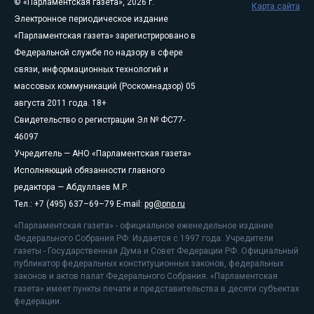
© «Парламентская газета», 2026 г.
Карта сайта
Электронное периодическое издание
«Парламентская газета» зарегистрировано в
Федеральной службе по надзору в сфере
связи, информационных технологий и
массовых коммуникаций (Роскомнадзор) 05
августа 2011 года. 18+
Свидетельство о регистрации Эл № ФС77-
46097
Учредитель — АНО «Парламентская газета»
Исполняющий обязанности главного
редактора — Абдуллаев М.Р.
Тел.: +7 (495) 637–69–79 E-mail:
pg@pnp.ru
«Парламентская газета» - официальное еженедельное издание
Федерального Собрания РФ. Издается с 1997 года. Учредители
газеты - Государственная Дума и Совет Федерации РФ. Официальный
публикатор федеральных конституционных законов, федеральных
законов и актов палат Федерального Собрания. «Парламентская
газета» имеет пункты печати и представительства в десяти субъектах
федерации.