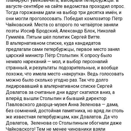
планируют увековечить, выбирали петербуржцы: в
августе-сентябре на сайте ведомства проходил опрос.
Тогда горожанам дали на выбор три десятка имён, и
они могли проголосовать. Победил композитор Пётр
Чайковский. Места со второго по четвёртое заняли
поэты Иосиф Бродский, Александр Блок, Николай
Гумилёв. Пятым шёл политик Сергей Витте.
В альтернативном списке, куда кандидатов
предлагали сами петербуржцы, первое место занял
царский министр Пётр Столыпин. К опросу было
немало нареканий — мол, и выбор персоналий
странный, и результаты подозрительные, и вообще
похоже, что имела место «накрутка». Ведь голосовать
можно было сколько угодно раз. Так что долго
лидировавший в альтернативном списке Сергей
Довлатов за считаные дни вдруг скатился вниз, а
вперёд вышли Столыпин и бывший директор
Павловского дворца-музея Анна Зеленова — дама,
без сомнений, достойная памятника, но вряд ли столь
же известная петербуржцам, как Довлатов. Да что
Довлатов, Зеленова со Столыпиным обогнали даже
Чайковского! Тем не менее чиновники взяли