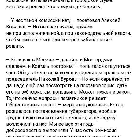
комиссия по памятникам при городской Думе,
которая и решает, что кому и где ставить.
— У нас такой комиссии нет, — посетовал Алексей
Ковалёв. — Но она нам нужна, причём
не при исполнительной, а при законодательной власти,
чтобы никто не мог зайти через кабинет и всё
решить.
— Если как в Москве — давайте и Мосгордуму
сделаем, и Кремль построим, — попытался отшутиться
член Общественной палаты и в недавнем прошлом её
председатель
Николай Буров.
— Но если серьёзно, то
да, надо ещё раз посмотреть на постановление, дать
его на зуб юристам, поправить. Может, нужен и закон.
То, что сейчас вопросы памятников решает
Общественная палата, — мера вынужденная. Когда
рождалось постановление губернатора, вообще
трудно было найти ответственного, и эту задачу
возложили на нас. Мы её все эти годы
добросовестно выполняли. У нас есть комиссия
по памятникам, в неё входит много специалистов