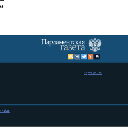
на
Карта сайта
ookie
енная Дума и Совет Федерации РФ. Официальный публикатор