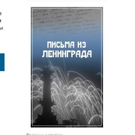
е
и
ды