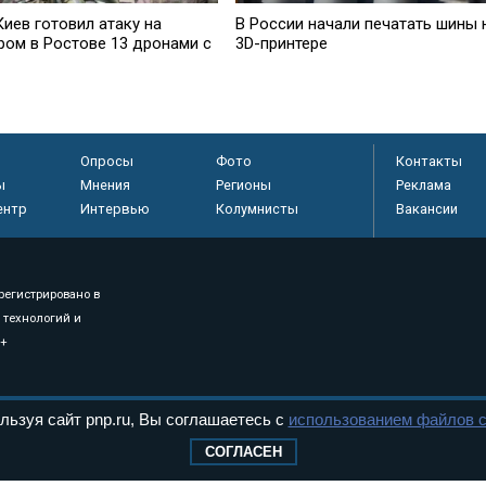
иев готовил атаку на
В России начали печатать шины 
ром в Ростове 13 дронами с
3D-принтере
Опросы
Фото
Контакты
ы
Мнения
Регионы
Реклама
ентр
Интервью
Колумнисты
Вакансии
регистрировано в
 технологий и
8+
.
льзуя сайт pnp.ru, Вы соглашаетесь с
использованием файлов c
СОГЛАСЕН
дерального Собрания РФ. Издается с 1997 года. Учредители газеты - Государств