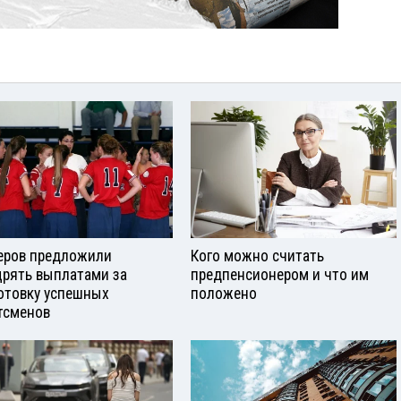
еров предложили
Кого можно считать
рять выплатами за
предпенсионером и что им
отовку успешных
положено
тсменов