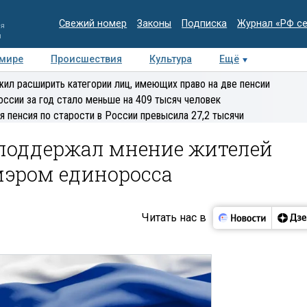
Свежий номер
Законы
Подписка
Журнал «РФ с
ия
и
 мире
Происшествия
Культура
Ещё
Медиацентр
Интервью
Колумнисты
Делова
ил расширить категории лиц, имеющих право на две пенсии
эксперт
оссии за год стало меньше на 409 тысяч человек
я пенсия по старости в России превысила 27,2 тысячи
 поддержал мнение жителей
мэром единоросса
Читать нас в