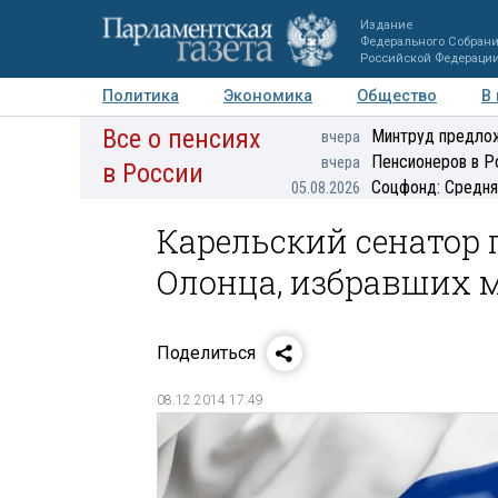
Издание
Федерального Собран
Российской Федераци
Политика
Экономика
Общество
В
Все о пенсиях
Фото
Авторы
Персоны
Мнения
Регионы
Минтруд предлож
вчера
Пенсионеров в Р
вчера
в России
Соцфонд: Средня
05.08.2026
Карельский сенатор
Олонца, избравших 
Поделиться
08.12.2014 17:49