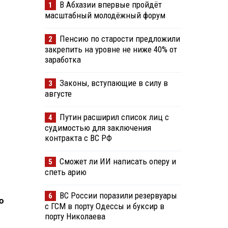
В Абхазии впервые пройдёт
1
масштабный молодёжный форум
Пенсию по старости предложили
2
закрепить на уровне не ниже 40% от
заработка
Законы, вступающие в силу в
3
августе
Путин расширил список лиц с
4
судимостью для заключения
контракта с ВС РФ
Сможет ли ИИ написать оперу и
5
спеть арию
ВС России поразили резервуары
6
ю
с ГСМ в порту Одессы и буксир в
порту Николаева