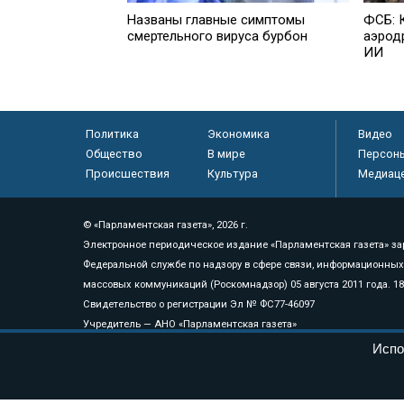
Названы главные симптомы
ФСБ: К
смертельного вируса бурбон
аэрод
ИИ
Политика
Экономика
Видео
Общество
В мире
Персон
Происшествия
Культура
Медиац
© «Парламентская газета», 2026 г.
Электронное периодическое издание «Парламентская газета» за
Федеральной службе по надзору в сфере связи, информационных
массовых коммуникаций (Роскомнадзор) 05 августа 2011 года. 1
Свидетельство о регистрации Эл № ФС77-46097
Учредитель — АНО «Парламентская газета»
Исполняющий обязанности главного редактора — Абдуллаев М.Р
Испо
Тел.: +7 (495) 637–69–79 E-mail:
pg@pnp.ru
«Парламентская газета» - официальное еженедельное издание Фе