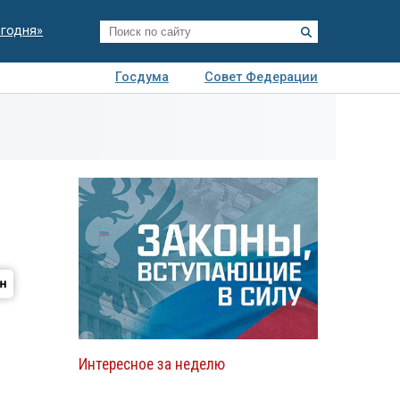
егодня»
Госдума
Совет Федерации
я
Авто
Недвижимость
Технологии
иза
Интересное за неделю