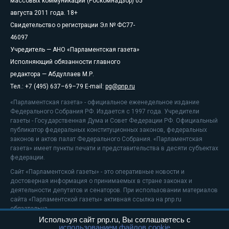
массовых коммуникаций (Роскомнадзор) 05
августа 2011 года. 18+
Свидетельство о регистрации Эл № ФС77-
46097
Учредитель — АНО «Парламентская газета»
Исполняющий обязанности главного
редактора — Абдуллаев М.Р.
Тел.: +7 (495) 637–69–79 E-mail:
pg@pnp.ru
«Парламентская газета» - официальное еженедельное издание
Федерального Собрания РФ. Издается с 1997 года. Учредители
газеты - Государственная Дума и Совет Федерации РФ. Официальный
публикатор федеральных конституционных законов, федеральных
законов и актов палат Федерального Собрания. «Парламентская
газета» имеет пункты печати и представительства в десяти субъектах
федерации.
Сайт «Парламентской газеты» - это оперативные новости и
достоверная информация о принимаемых в стране законах и
деятельности депутатов и сенаторов. При использовании материалов
сайта «Парламентской газеты» активная ссылка на pnp.ru
обязательна.
Используя сайт pnp.ru, Вы соглашаетесь с
На информационном ресурсе применяются
рекомендательные
использованием файлов cookie