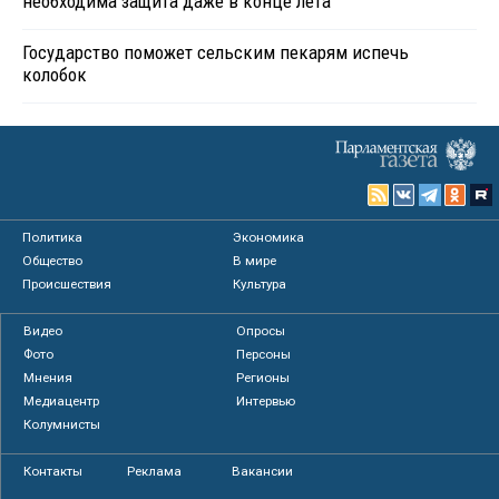
необходима защита даже в конце лета
Государство поможет сельским пекарям испечь
колобок
Политика
Экономика
Общество
В мире
Происшествия
Культура
Видео
Опросы
Фото
Персоны
Мнения
Регионы
Медиацентр
Интервью
Колумнисты
Контакты
Реклама
Вакансии