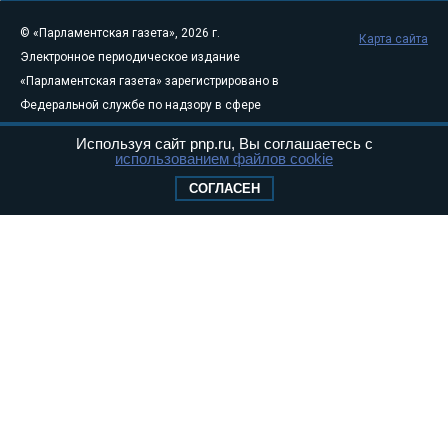
© «Парламентская газета», 2026 г.
Карта сайта
Электронное периодическое издание
«Парламентская газета» зарегистрировано в
Федеральной службе по надзору в сфере
связи, информационных технологий и
Используя сайт pnp.ru, Вы соглашаетесь с
массовых коммуникаций (Роскомнадзор) 05
использованием файлов cookie
августа 2011 года. 18+
СОГЛАСЕН
Свидетельство о регистрации Эл № ФС77-
46097
Учредитель — АНО «Парламентская газета»
Исполняющий обязанности главного
редактора — Абдуллаев М.Р.
Тел.: +7 (495) 637–69–79 E-mail:
pg@pnp.ru
«Парламентская газета» - официальное еженедельное издание
Федерального Собрания РФ. Издается с 1997 года. Учредители
газеты - Государственная Дума и Совет Федерации РФ. Официальный
публикатор федеральных конституционных законов, федеральных
законов и актов палат Федерального Собрания. «Парламентская
газета» имеет пункты печати и представительства в десяти субъектах