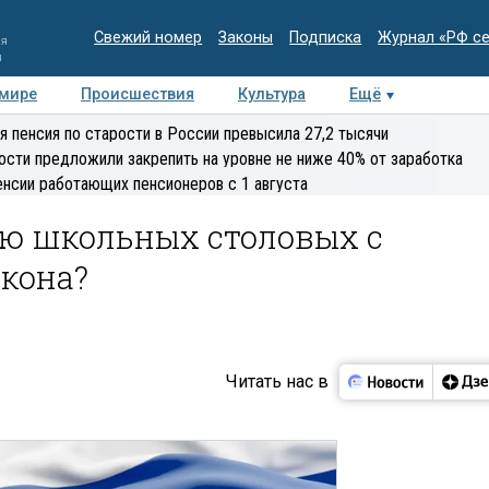
Свежий номер
Законы
Подписка
Журнал «РФ с
ия
и
 мире
Происшествия
Культура
Ещё
Медиацентр
Интервью
Колумнисты
Делова
я пенсия по старости в России превысила 27,2 тысячи
эксперт
ости предложили закрепить на уровне не ниже 40% от заработка
енсии работающих пенсионеров с 1 августа
ню школьных столовых с
акона?
Читать нас в