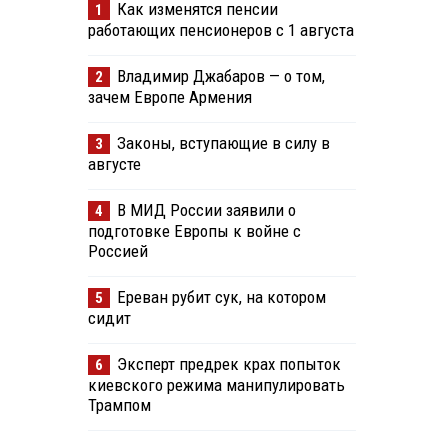
Как изменятся пенсии
1
работающих пенсионеров с 1 августа
Владимир Джабаров — о том,
2
зачем Европе Армения
Законы, вступающие в силу в
3
августе
В МИД России заявили о
4
подготовке Европы к войне с
Россией
Ереван рубит сук, на котором
5
сидит
Эксперт предрек крах попыток
6
киевского режима манипулировать
Трампом