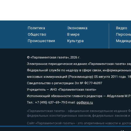
Политика
Экономика
Видео
Общество
В мире
Персон
Происшествия
Культура
Медиац
© «Парламентская газета», 2026 г.
Электронное периодическое издание «Парламентская газета» за
Федеральной службе по надзору в сфере связи, информационных
массовых коммуникаций (Роскомнадзор) 05 августа 2011 года. 1
Свидетельство о регистрации Эл № ФС77-46097
Учредитель — АНО «Парламентская газета»
Исполняющий обязанности главного редактора — Абдуллаев М.Р
Тел.: +7 (495) 637–69–79 E-mail:
pg@pnp.ru
«Парламентская газета» - официальное еженедельное издание Фе
федеральных конституционных законов, федеральных законов и а
Сайт «Парламентской газеты» - это оперативные новости и дост
«Парламентской газеты» активная ссылка на pnp.ru обязательна.