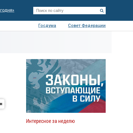
егодня»
Госдума
Совет Федерации
я
Авто
Недвижимость
Технологии
иза
Интересное за неделю