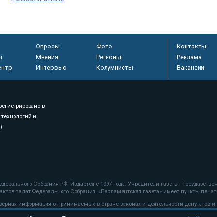
Опросы
Фото
Контакты
ы
Мнения
Регионы
Реклама
ентр
Интервью
Колумнисты
Вакансии
регистрировано в
 технологий и
8+
.
дерального Собрания РФ. Издается с 1997 года. Учредители газеты - Государств
ктов палат Федерального Собрания. «Парламентская газета» имеет пункты печати
оверная информация о принимаемых в стране законах и деятельности депутатов и