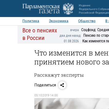
Издание
Федерального Собран
Российской Федераци
Политика
Экономика
Общество
В
Все о пенсиях
Фото
Авторы
Персоны
Мнения
Регионы
Соцфонд: Средня
вчера
Пенсию по стар
два дня назад
в России
Как изменятся п
01.08.2026
Что изменится в ме
принятием нового з
Расскажут эксперты
Поделиться
03.10.2019 14:00