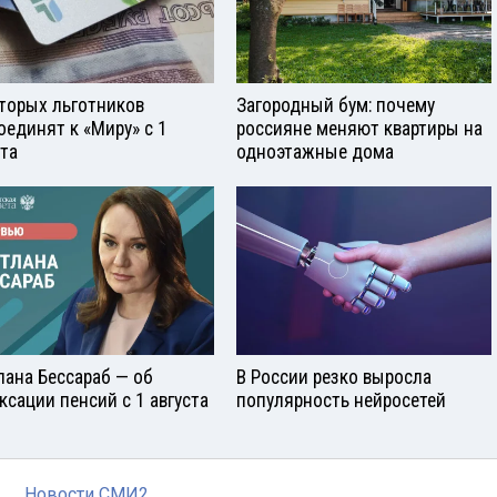
торых льготников
Загородный бум: почему
оединят к «Миру» с 1
россияне меняют квартиры на
ста
одноэтажные дома
лана Бессараб — об
В России резко выросла
ксации пенсий с 1 августа
популярность нейросетей
Новости СМИ2