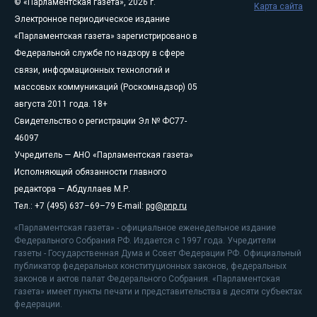
© «Парламентская газета», 2026 г.
Карта сайта
Электронное периодическое издание
«Парламентская газета» зарегистрировано в
Федеральной службе по надзору в сфере
связи, информационных технологий и
массовых коммуникаций (Роскомнадзор) 05
августа 2011 года. 18+
Свидетельство о регистрации Эл № ФС77-
46097
Учредитель — АНО «Парламентская газета»
Исполняющий обязанности главного
редактора — Абдуллаев М.Р.
Тел.: +7 (495) 637–69–79 E-mail:
pg@pnp.ru
«Парламентская газета» - официальное еженедельное издание
Федерального Собрания РФ. Издается с 1997 года. Учредители
газеты - Государственная Дума и Совет Федерации РФ. Официальный
публикатор федеральных конституционных законов, федеральных
законов и актов палат Федерального Собрания. «Парламентская
газета» имеет пункты печати и представительства в десяти субъектах
федерации.