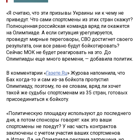
«Я считаю, что эти призывы Украины ни к чему не
приведут. Что сами спортсмены из этих стран скажут?
Полноценная российская команда вряд ли окажется
на Олимпиаде. А если ситуация урегулируется,
проведут мирные переговоры, СВО достигнет своего
результата, они все равно будут бойкотировать?
Сейчас МОК не будет реагировать на это. До
Олимпиады еще много времени, — добавила политик.
В комментарии «
Газете.Ru
» Журова напомнила, что
Бах когда-то и сам из-за бойкота пропустил
Олимпиаду, поэтому, по ее словам, вряд ли хочет
такой же судьбы спортсменам из 35 стран, готовых
присоединиться к бойкоту.
«Политическую площадку используют до последнего
дня, а потом спонсоры говорят: как это ваши
спортсмены не поедут? У нас часть контрактов
заключены с учетом участия ваших спортсменов
в Играх. Да, на Олимпиаде реклама запрещена, но