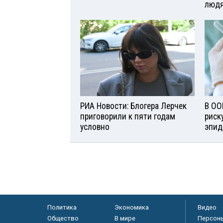
люд
РИА Новости: Блогера Лерчек
В ОО
приговорили к пяти годам
риск
условно
эпид
Политика
Экономика
Видео
Общество
В мире
Персон