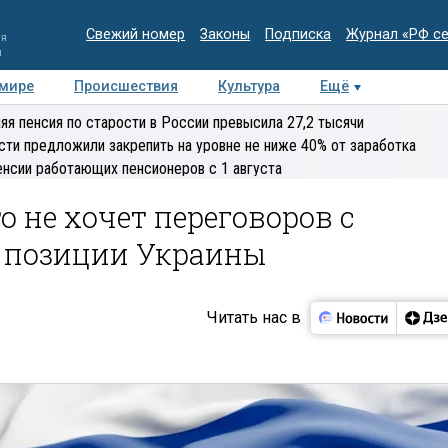
Свежий номер
Законы
Подписка
Журнал «РФ с
ия
и
 мире
Происшествия
Культура
Ещё
Медиацентр
Интервью
Колумнисты
Делова
яя пенсия по старости в России превысила 27,2 тысячи
эксперт
сти предложили закрепить на уровне не ниже 40% от заработка
енсии работающих пенсионеров с 1 августа
о не хочет переговоров с
й позиции Украины
Читать нас в