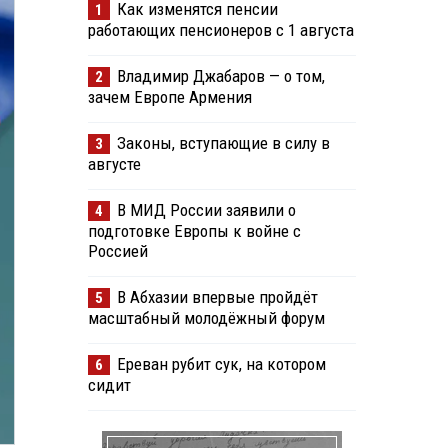
Как изменятся пенсии
1
работающих пенсионеров с 1 августа
Владимир Джабаров — о том,
2
зачем Европе Армения
Законы, вступающие в силу в
3
августе
В МИД России заявили о
4
подготовке Европы к войне с
Россией
В Абхазии впервые пройдёт
5
масштабный молодёжный форум
Ереван рубит сук, на котором
6
сидит