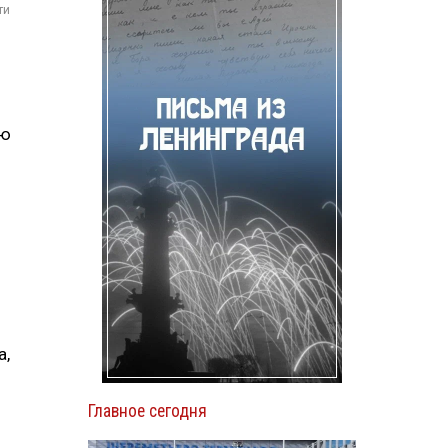
ти
ию
а,
Главное сегодня