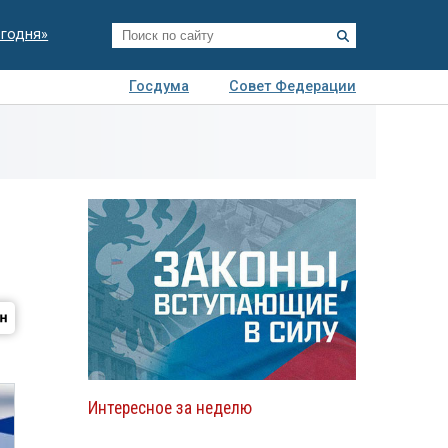
егодня»
Госдума
Совет Федерации
я
Авто
Недвижимость
Технологии
иза
Интересное за неделю