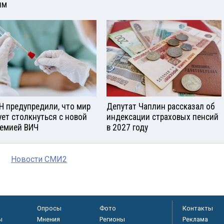
ям
Н предупредили, что мир
Депутат Чаплин рассказал об
ует столкнуться с новой
индексации страховых пенсий
емией ВИЧ
в 2027 году
Новости СМИ2
Опросы
Фото
Контакты
ы
Мнения
Регионы
Реклама