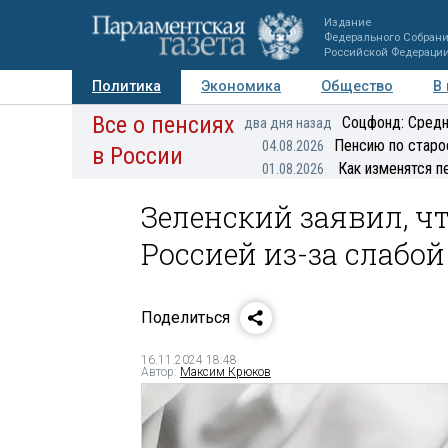
Издание
Федерального Собран
Российской Федераци
Политика
Экономика
Общество
В
Все о пенсиях
Фото
Авторы
Персоны
Мнения
Регионы
Соцфонд: Средн
два дня назад
Пенсию по старо
04.08.2026
в России
Как изменятся п
01.08.2026
Зеленский заявил, чт
Россией из-за слабо
Поделиться
16.11.2024 18:48
Автор:
Максим Крюков