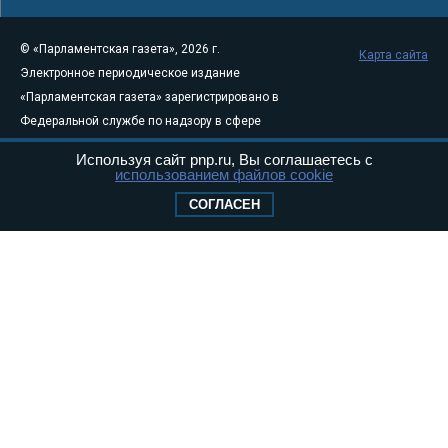
© «Парламентская газета», 2026 г.
Карта сайта
Электронное периодическое издание
«Парламентская газета» зарегистрировано в
Федеральной службе по надзору в сфере
связи, информационных технологий и
Используя сайт pnp.ru, Вы соглашаетесь с
массовых коммуникаций (Роскомнадзор) 05
использованием файлов cookie
августа 2011 года. 18+
СОГЛАСЕН
Свидетельство о регистрации Эл № ФС77-
46097
Учредитель — АНО «Парламентская газета»
Исполняющий обязанности главного
редактора — Абдуллаев М.Р.
Тел.: +7 (495) 637–69–79 E-mail:
pg@pnp.ru
«Парламентская газета» - официальное еженедельное издание
Федерального Собрания РФ. Издается с 1997 года. Учредители
газеты - Государственная Дума и Совет Федерации РФ. Официальный
публикатор федеральных конституционных законов, федеральных
законов и актов палат Федерального Собрания. «Парламентская