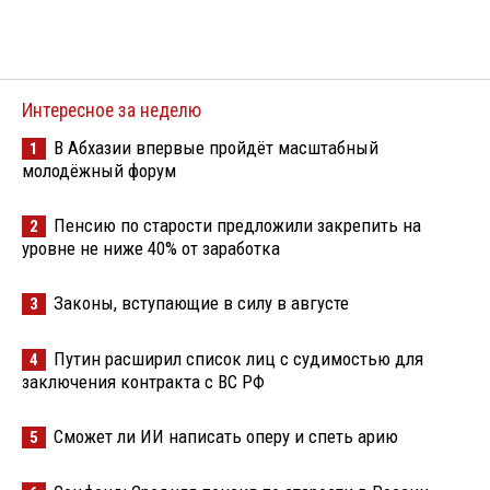
Интересное за неделю
В Абхазии впервые пройдёт масштабный
1
молодёжный форум
Пенсию по старости предложили закрепить на
2
уровне не ниже 40% от заработка
Законы, вступающие в силу в августе
3
Путин расширил список лиц с судимостью для
4
заключения контракта с ВС РФ
Сможет ли ИИ написать оперу и спеть арию
5