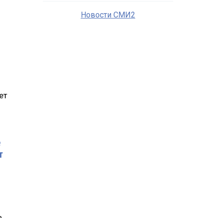
Новости СМИ2
ет
е
т
ь