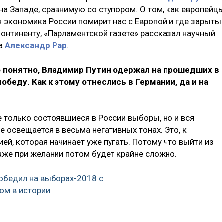
 Западе, сравнимую со ступором. О том, как европейц
я экономика России помирит нас с Европой и где зарыты
онтиненту, «Парламентской газете» рассказал научный
ма
Александр Рар
.
ло понятно, Владимир Путин одержал на прошедших в
беду. Как к этому отнеслись в Германии, да и на
не только состоявшиеся в России выборы, но и вся
е освещается в весьма негативных тонах. Это, к
ей, которая начинает уже пугать. Потому что выйти из
 даже при желании потом будет крайне сложно.
обедил на выборах-2018 с
ом в истории