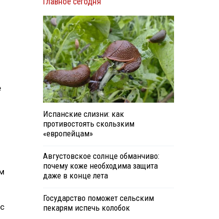
Главное сегодня
е
Испанские слизни: как
противостоять скользким
«европейцам»
Августовское солнце обманчиво:
почему коже необходима защита
ом
даже в конце лета
Государство поможет сельским
 с
пекарям испечь колобок