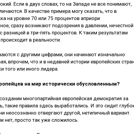
окий. Если в двух словах, то на Западе не все понимают,
личаются. В качестве примера могу сказать, что в
а на уровне 70 или 75 процентов априори
ное, сразу возникают подозрения в давлении, нечестной
с разницей в три-пять процентов. К таким результатам
о происходит в реальности.
ваются с другими цифрами, они начинают изначально
ая, впрочем, что и в недавней истории европейских стра
 того или иного лидера.
вропейцев на мир исторически обусловленным?
м создании многопартийная европейская демократия за
ь, такие правила здесь выработались. И это сидит глубо
они неосознанно отвергают другой, нетипичный вариант.
и нет, просто так уже сложилось.