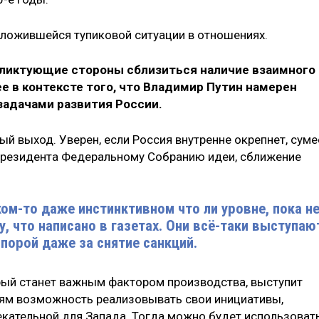
 сложившейся тупиковой ситуации в отношениях.
нфликтующие стороны сблизиться наличие взаимного
е в контексте того, что Владимир Путин намерен
задачами развития России.
ый выход. Уверен, если Россия внутренне окрепнет, суме
президента Федеральному Собранию идеи, сближение
ом-то даже инстинктивном что ли уровне, пока н
, что написано в газетах. Они всё-таки выступаю
 порой даже за снятие санкций.
орый станет важным фактором производства, выступит
дям возможность реализовывать свои инициативы,
кательной для Запада. Тогда можно будет использоват