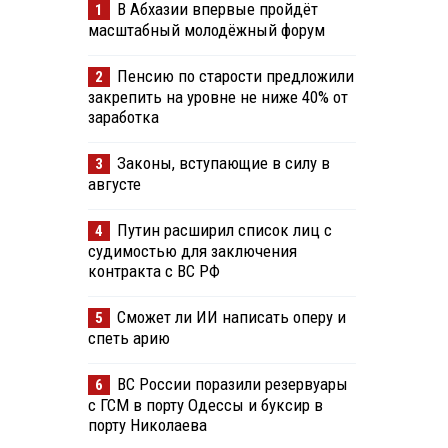
В Абхазии впервые пройдёт
1
масштабный молодёжный форум
Пенсию по старости предложили
2
закрепить на уровне не ниже 40% от
заработка
Законы, вступающие в силу в
3
августе
Путин расширил список лиц с
4
судимостью для заключения
контракта с ВС РФ
Сможет ли ИИ написать оперу и
5
спеть арию
ВС России поразили резервуары
6
с ГСМ в порту Одессы и буксир в
порту Николаева