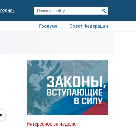
егодня»
Госдума
Совет Федерации
я
Авто
Недвижимость
Технологии
иза
Интересное за неделю