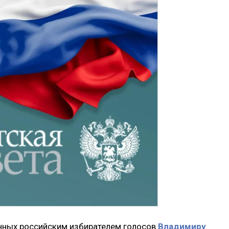
анных российским избирателем голосов
Владимиру