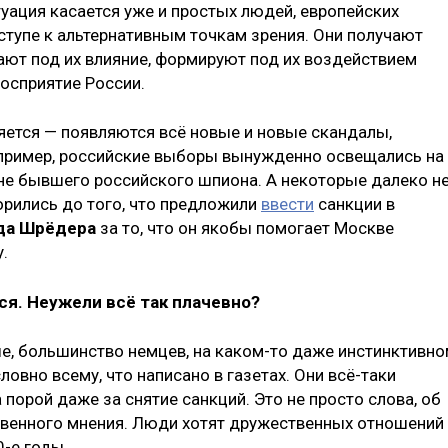
уация касается уже и простых людей, европейских
ступе к альтернативным точкам зрения. Они получают
ют под их влияние, формируют под их воздействием
восприятие России.
яется — появляются всё новые и новые скандалы,
пример, российские выборы вынужденно освещались на
не бывшего российского шпиона. А некоторые далеко н
орились до того, что предложили
ввести
санкции в
да Шрёдера
за то, что он якобы помогает Москве
.
ся. Неужели всё так плачевно?
выше, большинство немцев, на каком-то даже инстинктивн
словно всему, что написано в газетах. Они всё-таки
 порой даже за снятие санкций. Это не просто слова, об
венного мнения. Люди хотят дружественных отношений
0-е годы.