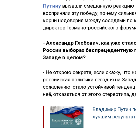
Путину
вызвали смешанную реакцию на
восприняли эту победу, почему сильна
корни недоверия между соседями по к
директор Германо-российского фору
- Александр Глебович, как уже ста
России выборах
беспрецедентную по
Западе в целом?
- Не открою секрета, если скажу, что 
российская политика сегодня на Запад
сожалению, стало устойчивой тенденци
неё, отказаться от этого стереотипа,
Владимир Путин п
лучшим результат