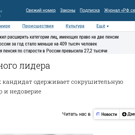
Свежий номер
Законы
Подписка
Журнал «РФ с
ия
и
 мире
Происшествия
Культура
Ещё
Медиацентр
Интервью
Колумнисты
Делова
ил расширить категории лиц, имеющих право на две пенсии
эксперт
оссии за год стало меньше на 409 тысяч человек
я пенсия по старости в России превысила 27,2 тысячи
ного лидера
ых кандидат одерживает сокрушительную
р и недоверие
Читать нас в