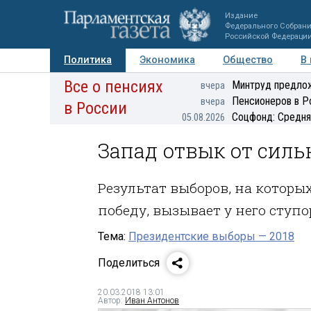
Издание
Федерального Собран
Российской Федераци
Политика
Экономика
Общество
В
Все о пенсиях
Фото
Авторы
Персоны
Мнения
Регионы
Минтруд предлож
вчера
Пенсионеров в Р
вчера
в России
Соцфонд: Средня
05.08.2026
Запад отвык от силь
Результат выборов, на котор
победу, вызывает у него ступо
Тема:
Президентские выборы — 2018
Поделиться
20.03.2018 13:01
Автор:
Иван Антонов