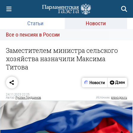
Статьи
Новости
Все о пенсиях в России
Заместителем министра сельского
хозяйства назначили Максима
Титова
24.11.2023 22:25
Автор:
Руслан Грудцинов
Источник:
pravo.gov.ru