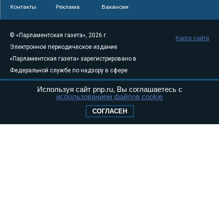
Контакты
Реклама
Вакансии
© «Парламентская газета», 2026 г.
Карта сайта
Электронное периодическое издание
«Парламентская газета» зарегистрировано в
Федеральной службе по надзору в сфере
связи, информационных технологий и
Используя сайт pnp.ru, Вы соглашаетесь с
массовых коммуникаций (Роскомнадзор) 05
использованием файлов cookie
августа 2011 года. 18+
СОГЛАСЕН
Свидетельство о регистрации Эл № ФС77-
46097
Учредитель — АНО «Парламентская газета»
Исполняющий обязанности главного
редактора — Абдуллаев М.Р.
Тел.: +7 (495) 637–69–79 E-mail:
pg@pnp.ru
«Парламентская газета» - официальное еженедельное издание
Федерального Собрания РФ. Издается с 1997 года. Учредители
газеты - Государственная Дума и Совет Федерации РФ. Официальный
публикатор федеральных конституционных законов, федеральных