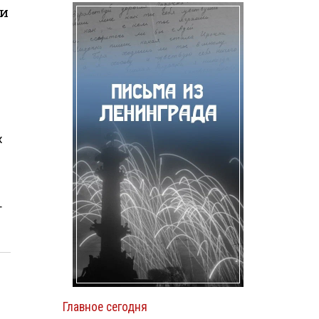
 и
х
т
Главное сегодня