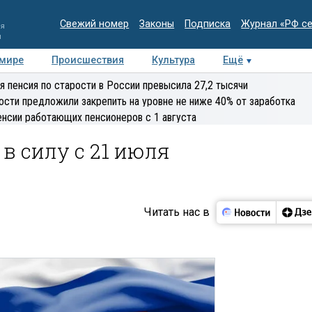
Свежий номер
Законы
Подписка
Журнал «РФ с
ия
и
 мире
Происшествия
Культура
Ещё
Медиацентр
Интервью
Колумнисты
Делова
я пенсия по старости в России превысила 27,2 тысячи
эксперт
ости предложили закрепить на уровне не ниже 40% от заработка
енсии работающих пенсионеров с 1 августа
в силу с 21 июля
Читать нас в