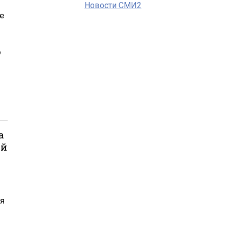
Новости СМИ2
е
о
а
ой
ся