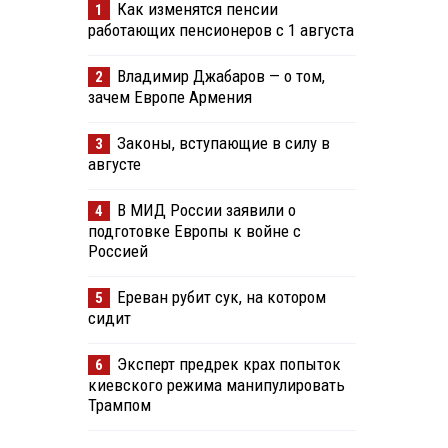
Как изменятся пенсии
1
работающих пенсионеров с 1 августа
Владимир Джабаров — о том,
2
зачем Европе Армения
Законы, вступающие в силу в
3
августе
В МИД России заявили о
4
подготовке Европы к войне с
Россией
Ереван рубит сук, на котором
5
сидит
Эксперт предрек крах попыток
6
киевского режима манипулировать
Трампом