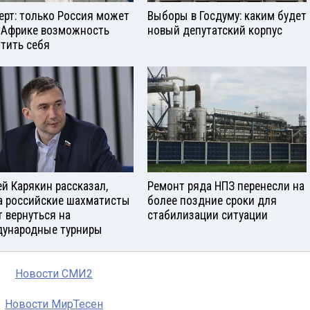
ерт: только Россия может
Выборы в Госдуму: каким будет
 Африке возможность
новый депутатский корпус
тить себя
ей Карякин рассказал,
Ремонт ряда НПЗ перенесли на
а российские шахматисты
более поздние сроки для
т вернуться на
стабилизации ситуации
ународные турниры
Новости СМИ2
Новости МирТесен