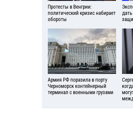
Протесты в Венгрии:
Эксп
политический кризис набирает
дать
обороты
защи
Армия РФ поразила в порту
Серг
Черноморск контейнерный
когд
терминал с военными грузами
могу
межд