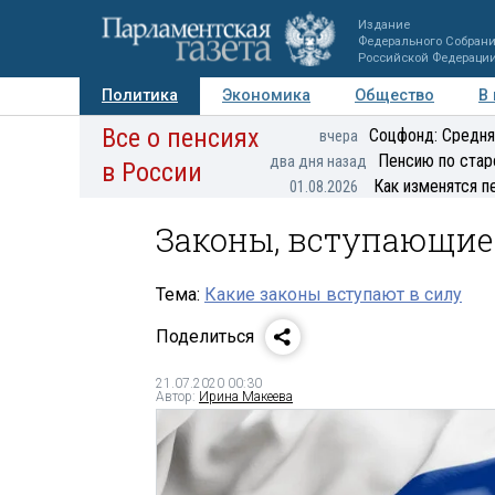
Издание
Федерального Собран
Российской Федераци
Политика
Экономика
Общество
В
Все о пенсиях
Фото
Авторы
Персоны
Мнения
Регионы
Соцфонд: Средня
вчера
Пенсию по стар
два дня назад
в России
Как изменятся п
01.08.2026
Законы, вступающие 
Тема:
Какие законы вступают в силу
Поделиться
21.07.2020 00:30
Автор:
Ирина Макеева