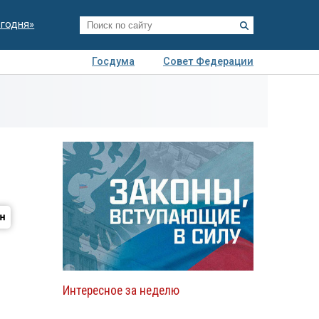
егодня»
Госдума
Совет Федерации
я
Авто
Недвижимость
Технологии
иза
Интересное за неделю