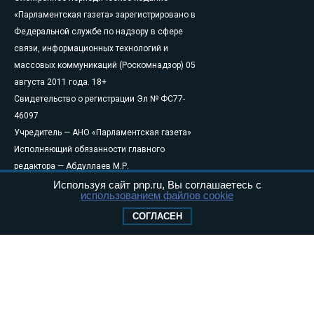
«Парламентская газета» зарегистрировано в
Федеральной службе по надзору в сфере
связи, информационных технологий и
массовых коммуникаций (Роскомнадзор) 05
августа 2011 года. 18+
Свидетельство о регистрации Эл № ФС77-
46097
Учредитель — АНО «Парламентская газета»
Исполняющий обязанности главного
редактора — Абдуллаев М.Р.
Тел.: +7 (495) 637–69–79 E-mail:
pg@pnp.ru
Используя сайт pnp.ru, Вы соглашаетесь с
использованием файлов cookie
«Парламентская газета» - официальное еженедельное издание
СОГЛАСЕН
Федерального Собрания РФ. Издается с 1997 года. Учредители
газеты - Государственная Дума и Совет Федерации РФ. Официальный
публикатор федеральных конституционных законов, федеральных
законов и актов палат Федерального Собрания. «Парламентская
газета» имеет пункты печати и представительства в десяти субъектах
федерации.
Сайт «Парламентской газеты» - это оперативные новости и
достоверная информация о принимаемых в стране законах и