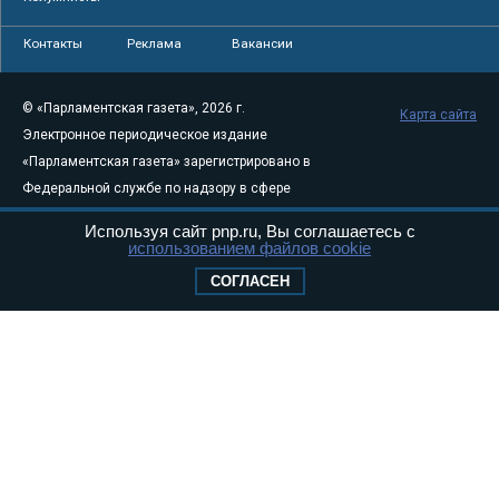
Контакты
Реклама
Вакансии
© «Парламентская газета», 2026 г.
Карта сайта
Электронное периодическое издание
«Парламентская газета» зарегистрировано в
Федеральной службе по надзору в сфере
связи, информационных технологий и
Используя сайт pnp.ru, Вы соглашаетесь с
массовых коммуникаций (Роскомнадзор) 05
использованием файлов cookie
августа 2011 года. 18+
СОГЛАСЕН
Свидетельство о регистрации Эл № ФС77-
46097
Учредитель — АНО «Парламентская газета»
Исполняющий обязанности главного
редактора — Абдуллаев М.Р.
Тел.: +7 (495) 637–69–79 E-mail:
pg@pnp.ru
«Парламентская газета» - официальное еженедельное издание
Федерального Собрания РФ. Издается с 1997 года. Учредители