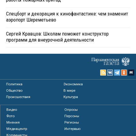
Спецборт и декорация к кинофантастике: чем знаменит
аэропорт Шереметьево
Сергей Кравцов: Школам поможет конструктор
программ для внеурочной деятельности
Политика
Экономика
Общество
В мире
Происшествия
Культура
Видео
Опросы
Фото
Персоны
Мнения
Регионы
Медиацентр
Интервью
Колумнисты