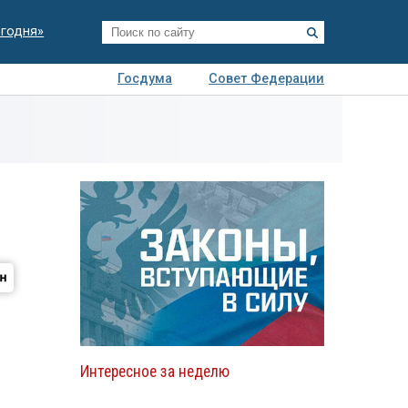
егодня»
Госдума
Совет Федерации
я
Авто
Недвижимость
Технологии
иза
Интересное за неделю