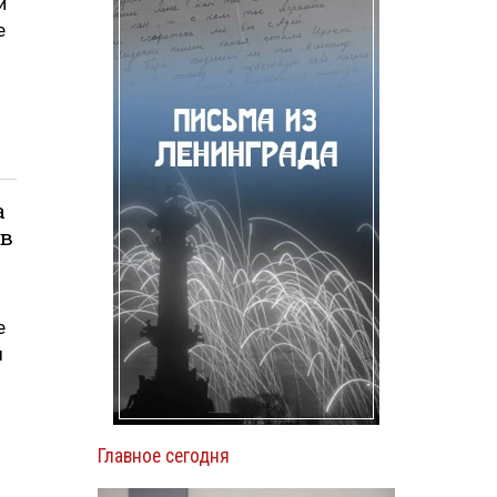
и
е
а
 в
е
ы
Главное сегодня