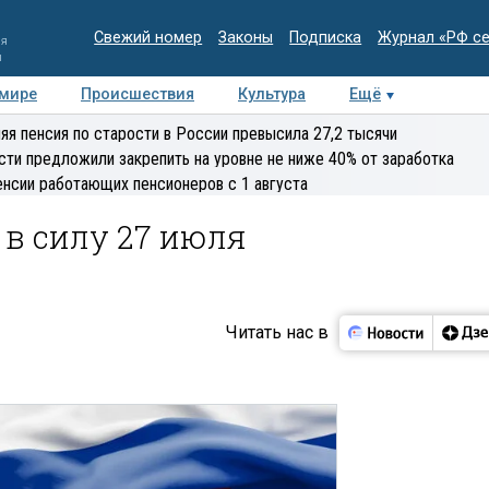
Свежий номер
Законы
Подписка
Журнал «РФ с
ия
и
 мире
Происшествия
Культура
Ещё
Медиацентр
Интервью
Колумнисты
Делова
яя пенсия по старости в России превысила 27,2 тысячи
эксперт
сти предложили закрепить на уровне не ниже 40% от заработка
енсии работающих пенсионеров с 1 августа
в силу 27 июля
Читать нас в