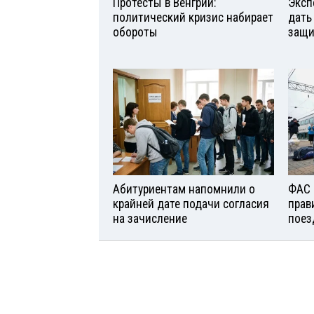
Протесты в Венгрии:
Эксп
политический кризис набирает
дать
обороты
защи
Абитуриентам напомнили о
ФАС 
крайней дате подачи согласия
прав
на зачисление
поез