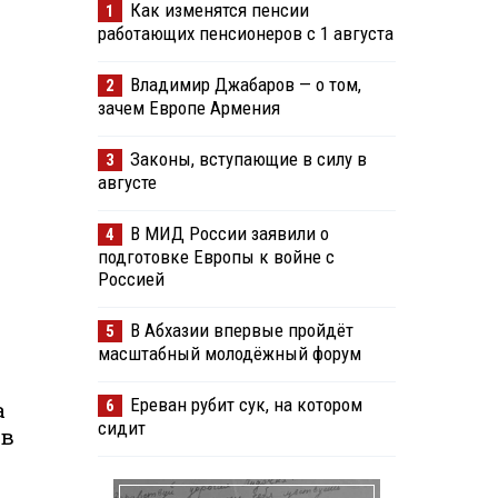
Как изменятся пенсии
1
работающих пенсионеров с 1 августа
Владимир Джабаров — о том,
2
зачем Европе Армения
Законы, вступающие в силу в
3
августе
В МИД России заявили о
4
подготовке Европы к войне с
Россией
В Абхазии впервые пройдёт
5
масштабный молодёжный форум
Ереван рубит сук, на котором
6
а
сидит
 в