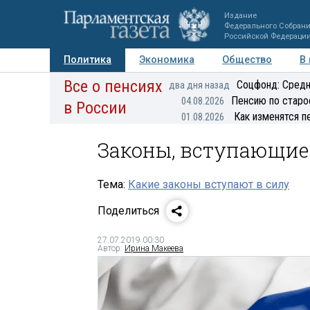
Издание
Федерального Собран
Российской Федераци
Политика
Экономика
Общество
В
Все о пенсиях
Фото
Авторы
Персоны
Мнения
Регионы
Соцфонд: Средн
два дня назад
Пенсию по старо
04.08.2026
в России
Как изменятся п
01.08.2026
Законы, вступающие 
Тема:
Какие законы вступают в силу
Поделиться
27.07.2019 00:30
Автор:
Ирина Макеева