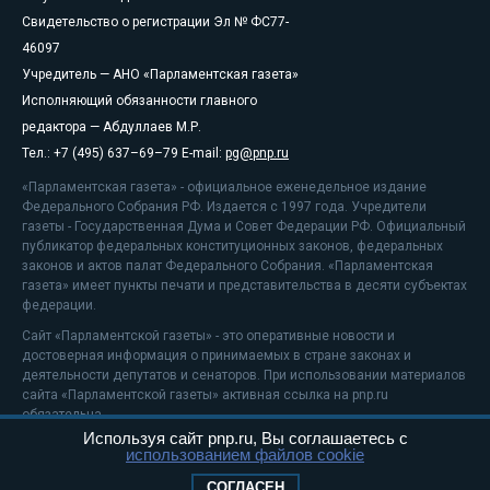
Свидетельство о регистрации Эл № ФС77-
46097
Учредитель — АНО «Парламентская газета»
Исполняющий обязанности главного
редактора — Абдуллаев М.Р.
Тел.: +7 (495) 637–69–79 E-mail:
pg@pnp.ru
«Парламентская газета» - официальное еженедельное издание
Федерального Собрания РФ. Издается с 1997 года. Учредители
газеты - Государственная Дума и Совет Федерации РФ. Официальный
публикатор федеральных конституционных законов, федеральных
законов и актов палат Федерального Собрания. «Парламентская
газета» имеет пункты печати и представительства в десяти субъектах
федерации.
Сайт «Парламентской газеты» - это оперативные новости и
достоверная информация о принимаемых в стране законах и
деятельности депутатов и сенаторов. При использовании материалов
сайта «Парламентской газеты» активная ссылка на pnp.ru
обязательна.
Используя сайт pnp.ru, Вы соглашаетесь с
На информационном ресурсе применяются
рекомендательные
использованием файлов cookie
технологии
Положение о защите персональных данных
СОГЛАСЕН