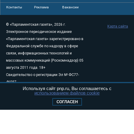
Контакты
Реклама
Вакансии
© «Парламентская газета», 2026 г.
Карта сайта
Электронное периодическое издание
«Парламентская газета» зарегистрировано в
Федеральной службе по надзору в сфере
связи, информационных технологий и
массовых коммуникаций (Роскомнадзор) 05
августа 2011 года. 18+
Свидетельство о регистрации Эл № ФС77-
46097
Используя сайт pnp.ru, Вы соглашаетесь с
Учредитель — АНО «Парламентская газета»
использованием файлов cookie
Исполняющий обязанности главного
СОГЛАСЕН
редактора — Абдуллаев М.Р.
Тел.: +7 (495) 637–69–79 E-mail:
pg@pnp.ru
«Парламентская газета» - официальное еженедельное издание
Федерального Собрания РФ. Издается с 1997 года. Учредители
газеты - Государственная Дума и Совет Федерации РФ. Официальный