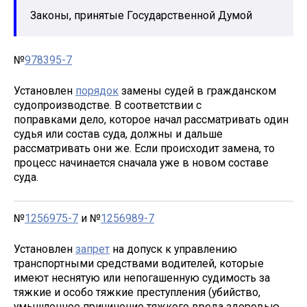
Законы, принятые Государственной Думой
№
978395-7
Установлен
порядок
замены судей в гражданском
судопроизводстве. В соответствии с
поправками дело, которое начал рассматривать один
судья или состав суда, должны и дальше
рассматривать они же. Если происходит замена, то
процесс начинается сначала уже в новом составе
суда.
№
1256975-7
и №
1256989-7
Установлен
запрет
на допуск к управлению
транспортными средствами водителей, которые
имеют неснятую или непогашенную судимость за
тяжкие и особо тяжкие преступления (убийство,
умышленное причинение тяжкого вреда здоровью,