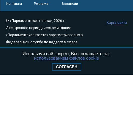
Контакты
Реклама
Вакансии
© «Парламентская газета», 2026 г.
Карта сайта
Электронное периодическое издание
«Парламентская газета» зарегистрировано в
Федеральной службе по надзору в сфере
связи, информационных технологий и
Используя сайт pnp.ru, Вы соглашаетесь с
массовых коммуникаций (Роскомнадзор) 05
использованием файлов cookie
августа 2011 года. 18+
СОГЛАСЕН
Свидетельство о регистрации Эл № ФС77-
46097
Учредитель — АНО «Парламентская газета»
Исполняющий обязанности главного
редактора — Абдуллаев М.Р.
Тел.: +7 (495) 637–69–79 E-mail:
pg@pnp.ru
«Парламентская газета» - официальное еженедельное издание
Федерального Собрания РФ. Издается с 1997 года. Учредители
газеты - Государственная Дума и Совет Федерации РФ. Официальный
публикатор федеральных конституционных законов, федеральных