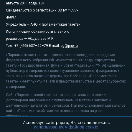
августа 2011 года. 18+
Свидетельство о регистрации Эл № ФС77-
46097
Учредитель — АНО «Парламентская газета»
Исполняющий обязанности главного
редактора — Абдуллаев М.Р.
Тел.: +7 (495) 637–69–79 E-mail:
pg@pnp.ru
«Парламентская газета» - официальное еженедельное издание
Федерального Собрания РФ. Издается с 1997 года. Учредители
газеты - Государственная Дума и Совет Федерации РФ. Официальный
публикатор федеральных конституционных законов, федеральных
законов и актов палат Федерального Собрания. «Парламентская
газета» имеет пункты печати и представительства в десяти субъектах
федерации.
Сайт «Парламентской газеты» - это оперативные новости и
достоверная информация о принимаемых в стране законах и
деятельности депутатов и сенаторов. При использовании материалов
сайта «Парламентской газеты» активная ссылка на pnp.ru
обязательна.
Используя сайт pnp.ru, Вы соглашаетесь с
На информационном ресурсе применяются
рекомендательные
использованием файлов cookie
технологии