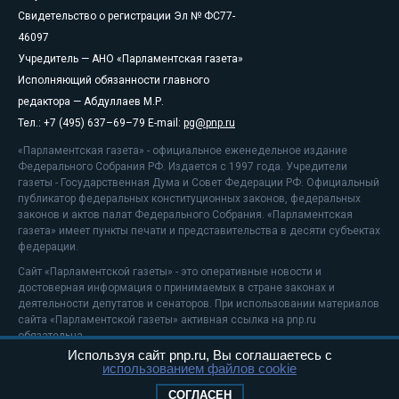
Свидетельство о регистрации Эл № ФС77-
46097
Учредитель — АНО «Парламентская газета»
Исполняющий обязанности главного
редактора — Абдуллаев М.Р.
Тел.: +7 (495) 637–69–79 E-mail:
pg@pnp.ru
«Парламентская газета» - официальное еженедельное издание
Федерального Собрания РФ. Издается с 1997 года. Учредители
газеты - Государственная Дума и Совет Федерации РФ. Официальный
публикатор федеральных конституционных законов, федеральных
законов и актов палат Федерального Собрания. «Парламентская
газета» имеет пункты печати и представительства в десяти субъектах
федерации.
Сайт «Парламентской газеты» - это оперативные новости и
достоверная информация о принимаемых в стране законах и
деятельности депутатов и сенаторов. При использовании материалов
сайта «Парламентской газеты» активная ссылка на pnp.ru
обязательна.
Используя сайт pnp.ru, Вы соглашаетесь с
На информационном ресурсе применяются
рекомендательные
использованием файлов cookie
технологии
Положение о защите персональных данных
СОГЛАСЕН