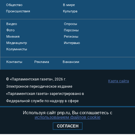
Общество
В мире
Происшествия
Культура
Видео
Опросы
Фото
Персоны
Мнения
Регионы
Медиацентр
Интервью
Колумнисты
Контакты
Реклама
Вакансии
© «Парламентская газета», 2026 г.
Карта сайта
Электронное периодическое издание
«Парламентская газета» зарегистрировано в
Федеральной службе по надзору в сфере
связи, информационных технологий и
Используя сайт pnp.ru, Вы соглашаетесь с
массовых коммуникаций (Роскомнадзор) 05
использованием файлов cookie
августа 2011 года. 18+
СОГЛАСЕН
Свидетельство о регистрации Эл № ФС77-