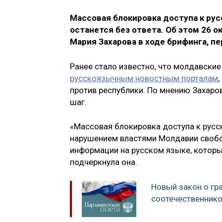
Массовая блокировка доступа к ру
останется без ответа. Об этом 26
Мария Захарова в ходе брифинга, п
Ранее стало известно, что молдавски
русскоязычным новостным порталам
против республики. По мнению Захаро
шаг.
«Массовая блокировка доступа к рус
нарушением властями Молдавии свобод
информации на русском языке, котор
подчеркнула она.
Новый закон о гр
соотечественнико