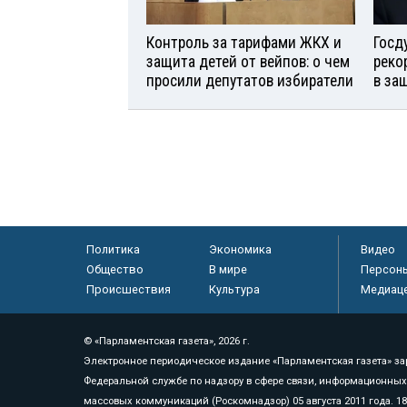
Контроль за тарифами ЖКХ и
Госд
защита детей от вейпов: о чем
реко
просили депутатов избиратели
в за
Политика
Экономика
Видео
Общество
В мире
Персон
Происшествия
Культура
Медиац
© «Парламентская газета», 2026 г.
Электронное периодическое издание «Парламентская газета» за
Федеральной службе по надзору в сфере связи, информационных
массовых коммуникаций (Роскомнадзор) 05 августа 2011 года. 1