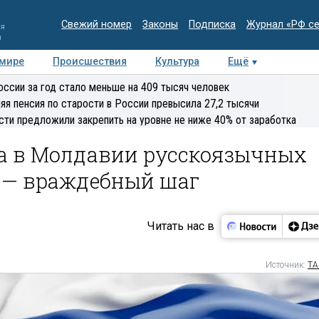
Свежий номер
Законы
Подписка
Журнал «РФ с
ия
и
 мире
Происшествия
Культура
Ещё
Медиацентр
Интервью
Колумнисты
Делова
оссии за год стало меньше на 409 тысяч человек
эксперт
яя пенсия по старости в России превысила 27,2 тысячи
сти предложили закрепить на уровне не ниже 40% от заработка
ка в Молдавии русскоязычных
 — враждебный шаг
Читать нас в
Источник:
ТА