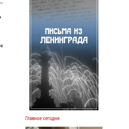
ии
Ф
не
и
Главное сегодня