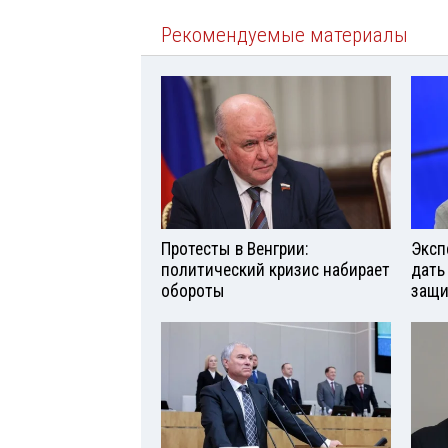
Рекомендуемые материалы
Протесты в Венгрии:
Эксп
политический кризис набирает
дать
обороты
защи