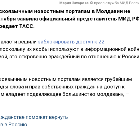
Мария Захарова
© пресс-служба МИД Росс
сскоязычным новостным порталам в Молдавии не
 октября заявила официальный представитель МИД Р
ередает ТАСС.
е власти решили
заблокировать доступ к 22
, поскольку их якобы используют в информационной вой
вой, это откровенно враждебный по отношению к Росси
скоязычным новостным порталам является грубейшим
ы слова и прав собственных граждан на доступ к
ым владеет подавляющее большинство молдаван», —
ажданстве поможет вернуть
в в Россию