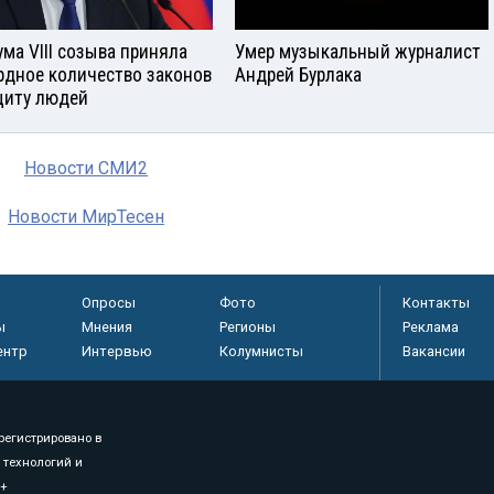
ума VIII созыва приняла
Умер музыкальный журналист
рдное количество законов
Андрей Бурлака
щиту людей
Новости СМИ2
Новости МирТесен
Опросы
Фото
Контакты
ы
Мнения
Регионы
Реклама
ентр
Интервью
Колумнисты
Вакансии
регистрировано в
 технологий и
8+