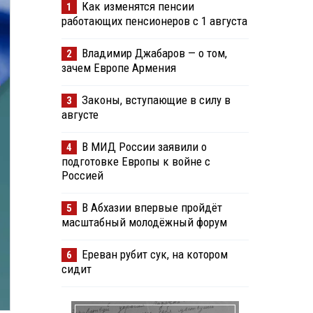
Как изменятся пенсии
1
работающих пенсионеров с 1 августа
Владимир Джабаров — о том,
2
зачем Европе Армения
Законы, вступающие в силу в
3
августе
В МИД России заявили о
4
подготовке Европы к войне с
Россией
В Абхазии впервые пройдёт
5
масштабный молодёжный форум
Ереван рубит сук, на котором
6
сидит