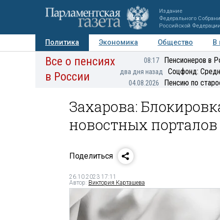
Издание
Федерального Собран
Российской Федераци
Политика
Экономика
Общество
В
Все о пенсиях
Фото
Авторы
Персоны
Мнения
Регионы
Пенсионеров в Р
08:17
Соцфонд: Средн
два дня назад
в России
Пенсию по старо
04.08.2026
Захарова: Блокиров
новостных порталов
Поделиться
26.10.2023 17:11
Автор:
Виктория Карташева