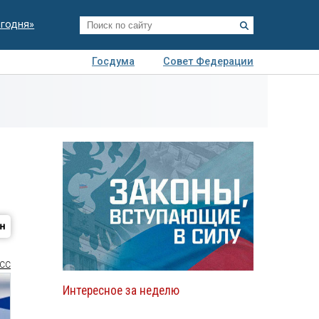
егодня»
Госдума
Совет Федерации
я
Авто
Недвижимость
Технологии
иза
СС
Интересное за неделю