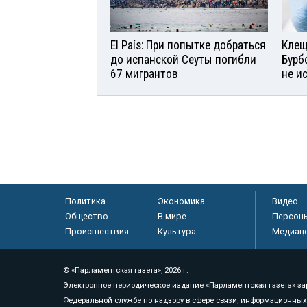
El País: При попытке добраться
Клещ
до испанской Сеуты погибли
Бурб
67 мигрантов
не и
Политика
Экономика
Видео
Общество
В мире
Персон
Происшествия
Культура
Медиац
© «Парламентская газета», 2026 г.
Электронное периодическое издание «Парламентская газета» за
Федеральной службе по надзору в сфере связи, информационных