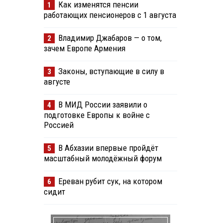
Как изменятся пенсии
1
работающих пенсионеров с 1 августа
Владимир Джабаров — о том,
2
зачем Европе Армения
Законы, вступающие в силу в
3
августе
В МИД России заявили о
4
подготовке Европы к войне с
Россией
В Абхазии впервые пройдёт
5
масштабный молодёжный форум
Ереван рубит сук, на котором
6
сидит