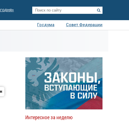
егодня»
Госдума
Совет Федерации
я
Авто
Недвижимость
Технологии
иза
Интересное за неделю