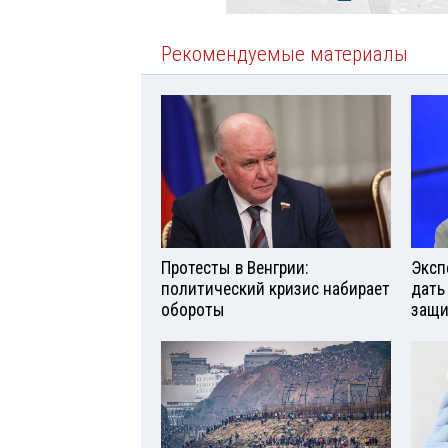
Рекомендуемые материалы
Протесты в Венгрии:
Эксп
политический кризис набирает
дать
обороты
защи