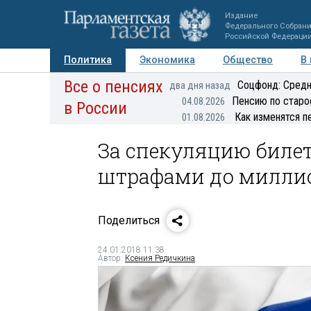
Издание
Федерального Собран
Российской Федераци
Политика
Экономика
Общество
В
Все о пенсиях
Фото
Авторы
Персоны
Мнения
Регионы
Соцфонд: Средн
два дня назад
Пенсию по старо
04.08.2026
в России
Как изменятся п
01.08.2026
За спекуляцию биле
штрафами до милли
Поделиться
24.01.2018 11:38
Автор:
Ксения Редичкина