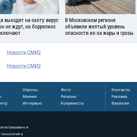
и выходят на охоту: вирус
В Московском регионе
он не ждут, но боррелиоз
объявили желтый уровень
сключают
опасности из-за жары и грозы
Новости СМИ2
Новости СМИ2
Опросы
Фото
Контакты
ы
Мнения
Регионы
Реклама
ентр
Интервью
Колумнисты
Вакансии
регистрировано в
 технологий и