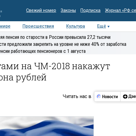
Свежий номер
Законы
Подписка
Журнал «РФ с
ия
и
 мире
Происшествия
Культура
Ещё
Медиацентр
Интервью
Колумнисты
Делова
яя пенсия по старости в России превысила 27,2 тысячи
эксперт
сти предложили закрепить на уровне не ниже 40% от заработка
енсии работающих пенсионеров с 1 августа
тами на ЧМ-2018 накажут
она рублей
Читать нас в