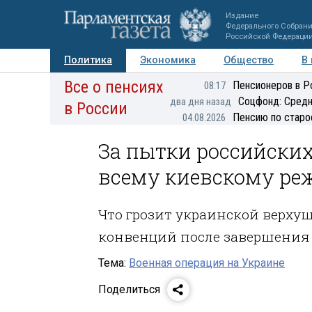
Издание
Федерального Собран
Российской Федераци
Политика
Экономика
Общество
В
Все о пенсиях
Фото
Авторы
Персоны
Мнения
Регионы
Пенсионеров в Р
08:17
Соцфонд: Средн
два дня назад
в России
Пенсию по старо
04.08.2026
За пытки российских
всему киевскому р
Что грозит украинской верху
конвенций после завершения
Тема:
Военная операция на Украине
Поделиться