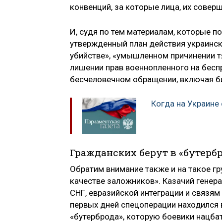
конвенций, за которые лица, их сове
И, судя по тем материалам, которые п
утвержденный план действия украинск
убийстве», «умышленном причинении т
лишении прав военнопленного на бесп
бесчеловечном обращении, включая б
Когда на Украине
Гражданских берут в «бутерб
Обратим внимание также и на такое гр
качестве заложников». Казачий генер
СНГ, евразийской интеграции и связя
первых дней спецоперации находился в
«бутерброда», которую боевики нацба