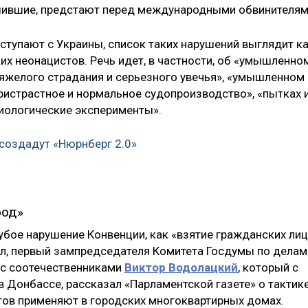
ршившие, предстают перед международными обвинителям
оступают с Украины, список таких нарушений выглядит к
их неонацистов. Речь идет, в частности, об «умышленно
яжелого страдания и серьезного увечья», «умышленном
ристрастное и нормальное судопроизводство», «пытках 
иологические эксперименты».
 создадут «Нюрнберг 2.0»
род»
убое нарушение Конвенции, как «взятие гражданских лиц
ал, первый зампредседателя Комитета Госдумы по делам
м с соотечественниками
Виктор Водолацкий
, который с
 Донбассе, рассказал «Парламентской газете» о тактик
тов применяют в городских многоквартирных домах.