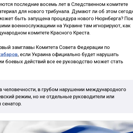
уются последние восемь лет в Следственном комитете
териал для нового трибунала. Думают ли об этом сегод
 может быть запущена процедура нового Нюрнберга? По
шими военнослужащими на Украине там игнорируют, как
дународном комитете Красного Креста.
ервый замглавы Комитета Совета Федерации по
абаров
, если Украина официально будет нарушать
ии боевых действий все ее руководство может стать
ив человечности, в грубом нарушении международного
евский режим, но не отдельные руководители или
 сенатор.