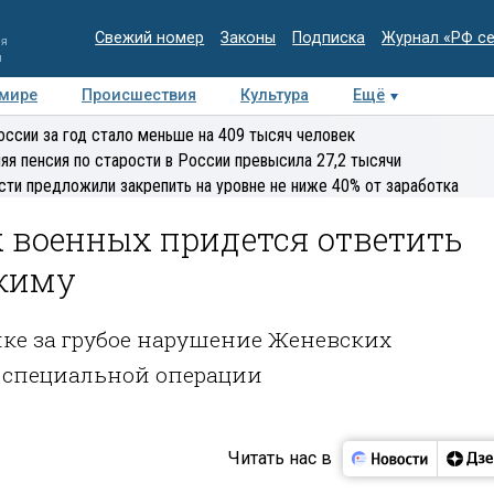
Свежий номер
Законы
Подписка
Журнал «РФ с
ия
и
 мире
Происшествия
Культура
Ещё
Медиацентр
Интервью
Колумнисты
Делова
оссии за год стало меньше на 409 тысяч человек
эксперт
яя пенсия по старости в России превысила 27,2 тысячи
сти предложили закрепить на уровне не ниже 40% от заработка
 военных придется ответить
ежиму
шке за грубое нарушение Женевских
 специальной операции
Читать нас в