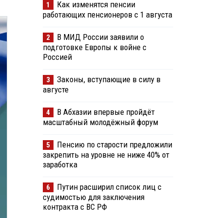
Как изменятся пенсии
1
работающих пенсионеров с 1 августа
В МИД России заявили о
2
подготовке Европы к войне с
Россией
Законы, вступающие в силу в
3
августе
В Абхазии впервые пройдёт
4
масштабный молодёжный форум
Пенсию по старости предложили
5
закрепить на уровне не ниже 40% от
заработка
Путин расширил список лиц с
6
судимостью для заключения
контракта с ВС РФ