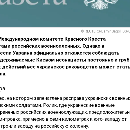
© REUTERS/Damir Sagolj DS/
 Международном комитете Красного Креста
ами российских военнопленных. Однако в
если Украина официально откажется соблюдать
ддерживаемые Киевом неонацисты постоянно и груб
х действий все украинское руководство может стат
ала.
ра
ео, на котором запечатлена расправа украинских военны
йскими солдатами. Ролик, где украинские военные
т раненых российских военнослужащих, предположитель
Дмитровка, примерно в семи километрах к юго-западу от
устроили засаду на российскую колонну.