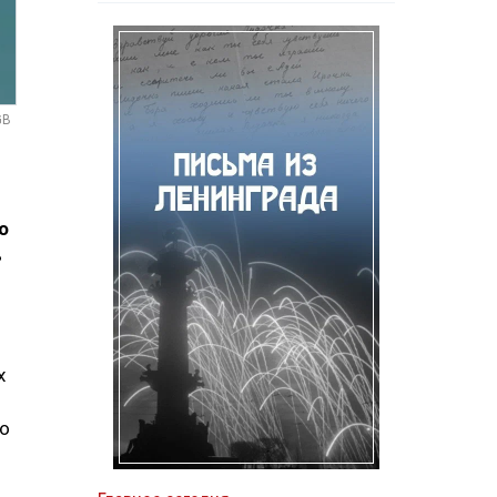
GB
о
ь
х
но