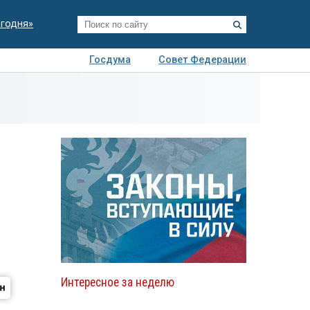
егодня»
Госдума
Совет Федерации
я
Авто
Недвижимость
Технологии
иза
Интересное за неделю