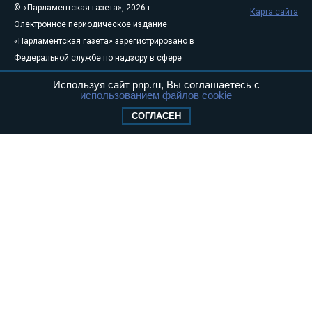
© «Парламентская газета», 2026 г.
Карта сайта
Электронное периодическое издание
«Парламентская газета» зарегистрировано в
Федеральной службе по надзору в сфере
связи, информационных технологий и
Используя сайт pnp.ru, Вы соглашаетесь с
массовых коммуникаций (Роскомнадзор) 05
использованием файлов cookie
августа 2011 года. 18+
СОГЛАСЕН
Свидетельство о регистрации Эл № ФС77-
46097
Учредитель — АНО «Парламентская газета»
Исполняющий обязанности главного
редактора — Абдуллаев М.Р.
Тел.: +7 (495) 637–69–79 E-mail:
pg@pnp.ru
«Парламентская газета» - официальное еженедельное издание
Федерального Собрания РФ. Издается с 1997 года. Учредители
газеты - Государственная Дума и Совет Федерации РФ. Официальный
публикатор федеральных конституционных законов, федеральных
законов и актов палат Федерального Собрания. «Парламентская
газета» имеет пункты печати и представительства в десяти субъектах
федерации.