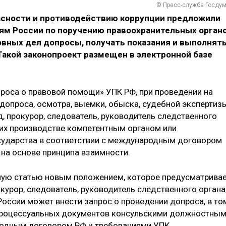
© Пресс-служба Госду
асности и противодействию коррупции предложили
ям России по поручению правоохранительных орган
овных дел
допросы, получать показания и выполнят
Такой законопроект размещен в электронной базе
проса о правовой помощи» УПК РФ, при проведении на
 допроса, осмотра, выемки, обыска, судебной экспертиз
, прокурор, следователь, руководитель следственного
б их производстве компетентным органом или
ударства в соответствии с международным договором
на основе принципа взаимности.
ую статью новым положением, которое предусматривае
окурор, следователь, руководитель следственного органа
оссии может внести запрос о проведении допроса, в то
е процессуальных документов консульскими должностны
родным договором РФ и требованиями УПК.