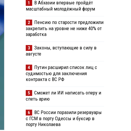
В Абхазии впервые пройдёт
1
масштабный молодёжный форум
Пенсию по старости предложили
2
закрепить на уровне не ниже 40% от
заработка
Законы, вступающие в силу в
3
августе
Путин расширил список лиц с
4
судимостью для заключения
контракта с ВС РФ
Сможет ли ИИ написать оперу и
5
спеть арию
ВС России поразили резервуары
6
с ГСМ в порту Одессы и буксир в
порту Николаева