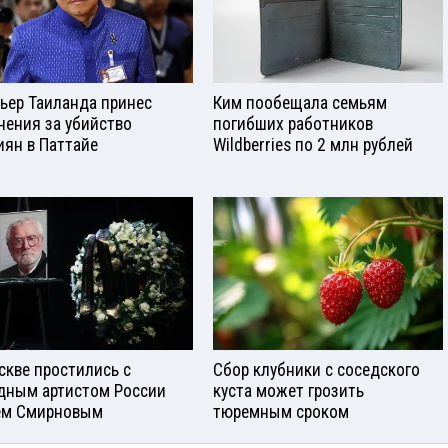
ьер Таиланда принес
Ким пообещала семьям
нения за убийство
погибших работников
иян в Паттайе
Wildberries по 2 млн рублей
скве простились с
Сбор клубники с соседского
дным артистом России
куста может грозить
ем Смирновым
тюремным сроком