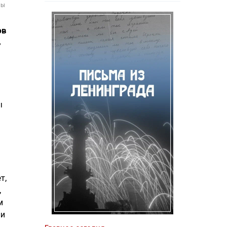
мы
ов
ь
ы
т,
,
м
ми