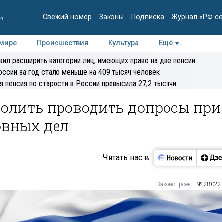
Свежий номер
Законы
Подписка
Журнал «РФ с
ия
и
 мире
Происшествия
Культура
Ещё
Медиацентр
Интервью
Колумнисты
Делова
ил расширить категории лиц, имеющих право на две пенсии
эксперт
оссии за год стало меньше на 409 тысяч человек
я пенсия по старости в России превысила 27,2 тысячи
волить проводить допросы при
овных дел
Читать нас в
Законопроект:
№ 28022