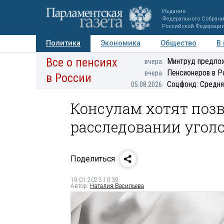
Издание
Федерального Собран
Российской Федераци
Политика
Экономика
Общество
В
Все о пенсиях
Фото
Авторы
Персоны
Мнения
Регионы
Минтруд предлож
вчера
Пенсионеров в Р
вчера
в России
Соцфонд: Средня
05.08.2026
Консулам хотят поз
расследовании угол
Поделиться
19.01.2023 10:39
Автор:
Наталия Васильева