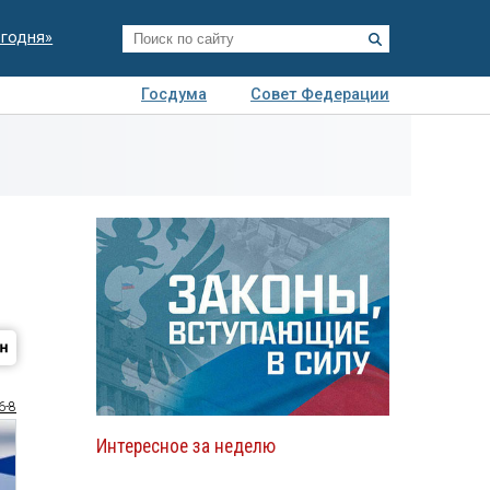
егодня»
Госдума
Совет Федерации
я
Авто
Недвижимость
Технологии
иза
6-8
Интересное за неделю